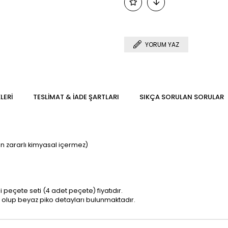
YORUM YAZ
LERI
TESLIMAT & İADE ŞARTLARI
SIKÇA SORULAN SORULAR
in zararlı kimyasal içermez)
li peçete seti (4 adet peçete) fiyatıdır.
i olup beyaz piko detayları bulunmaktadır.