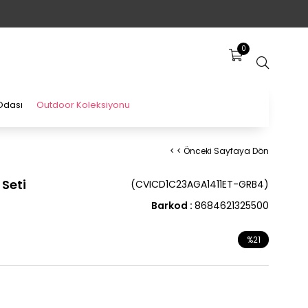
0
Odası
Outdoor Koleksiyonu
< < Önceki Sayfaya Dön
 Seti
(CVICD1C23AGA1411ET-GRB4)
Barkod
:
8684621325500
%
21
İndirim