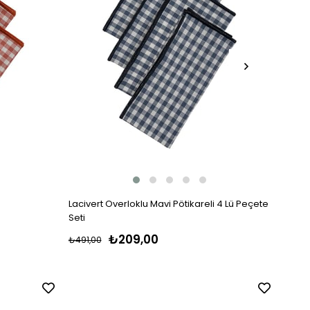
Lacivert Overloklu Mavi Pötikareli 4 Lü Peçete
Siyah
Seti
₺209,00
₺491,00
₺550