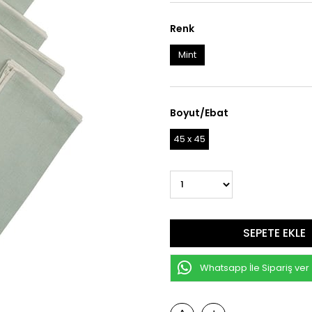
Renk
Mint
Boyut/Ebat
45 x 45
Whatsapp İle Sipariş ver