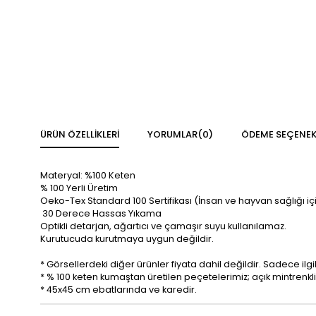
ÜRÜN ÖZELLIKLERI
YORUMLAR
(0)
ÖDEME SEÇENEK
Materyal: %100 Keten
% 100 Yerli Üretim
Oeko-Tex Standard 100 Sertifikası (İnsan ve hayvan sağlığı iç
30 Derece Hassas Yıkama
Optikli detarjan, ağartıcı ve çamaşır suyu kullanılamaz.
Kurutucuda kurutmaya uygun değildir.
* Görsellerdeki diğer ürünler fiyata dahil değildir. Sadece ilgi
* % 100 keten kumaştan üretilen peçetelerimiz; açık mintrenkl
* 45x45 cm ebatlarında ve karedir.