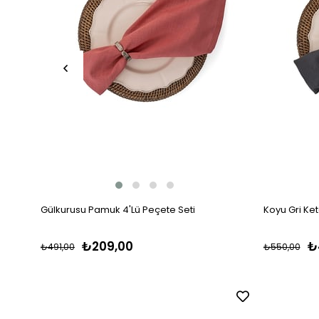
Gülkurusu Pamuk 4'Lü Peçete Seti
Koyu Gri Ket
₺209,00
₺
₺491,00
₺550,00