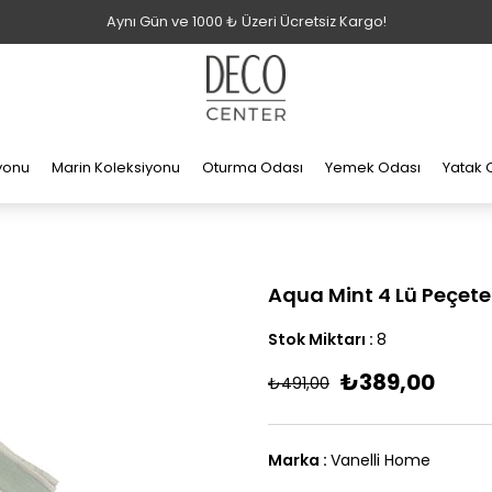
Aynı Gün ve 1000 ₺ Üzeri Ücretsiz Kargo!
iyonu
Marin Koleksiyonu
Oturma Odası
Yemek Odası
Yatak 
Aqua Mint 4 Lü Peçete
Stok Miktarı
:
8
₺389,00
₺491,00
Marka
:
Vanelli Home