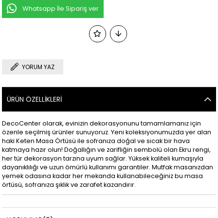
Whatsapp İle Sipariş ver
YORUM YAZ
ÜRÜN ÖZELLIKLERI
DecoCenter olarak, evinizin dekorasyonunu tamamlamanız için
özenle seçilmiş ürünler sunuyoruz. Yeni koleksiyonumuzda yer alan
haki Keten Masa Örtüsü ile sofranıza doğal ve sıcak bir hava
katmaya hazır olun! Doğallığın ve zarifliğin sembolü olan Ekru rengi,
her tür dekorasyon tarzına uyum sağlar. Yüksek kaliteli kumaşıyla
dayanıklılığı ve uzun ömürlü kullanımı garantiler. Mutfak masanızdan
yemek odasına kadar her mekanda kullanabileceğiniz bu masa
örtüsü, sofranıza şıklık ve zarafet kazandırır.