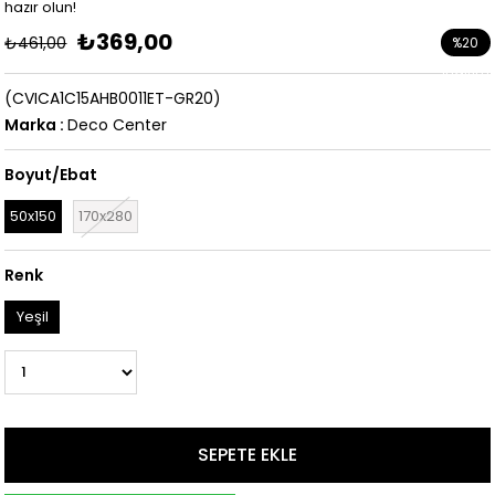
hazır olun!
₺369,00
₺461,00
%
20
İndirim
(CVICA1C15AHB0011ET-GR20)
Marka
:
Deco Center
Boyut/Ebat
50x150
170x280
Renk
Yeşil