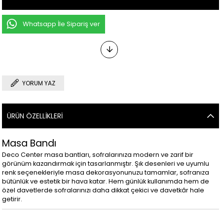
Whatsapp İle Sipariş ver
YORUM YAZ
ÜRÜN ÖZELLIKLERI
Masa Bandı
Deco Center masa bantları, sofralarınıza modern ve zarif bir
görünüm kazandırmak için tasarlanmıştır. Şık desenleri ve uyumlu
renk seçenekleriyle masa dekorasyonunuzu tamamlar, sofranıza
bütünlük ve estetik bir hava katar. Hem günlük kullanımda hem de
özel davetlerde sofralarınızı daha dikkat çekici ve davetkâr hale
getirir.