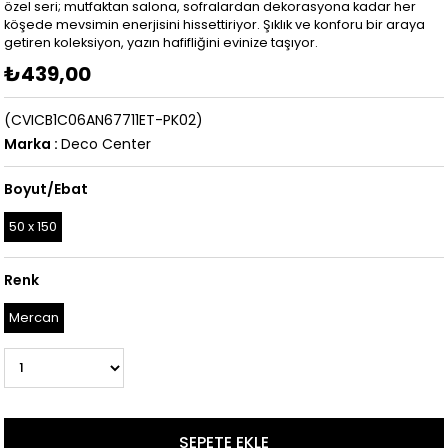
özel seri; mutfaktan salona, sofralardan dekorasyona kadar her
köşede mevsimin enerjisini hissettiriyor. Şıklık ve konforu bir araya
getiren koleksiyon, yazın hafifliğini evinize taşıyor.
₺439,00
(CVICB1C06AN67711ET-PK02)
Marka
:
Deco Center
Boyut/Ebat
50 x 150
Renk
Mercan