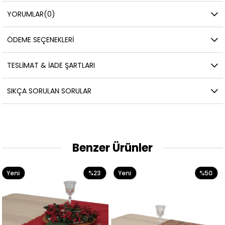
YORUMLAR
(0)
ÖDEME SEÇENEKLERI
TESLIMAT & İADE ŞARTLARI
SIKÇA SORULAN SORULAR
Benzer Ürünler
%23
Yeni
%50
Yeni
Ürün
Ürün