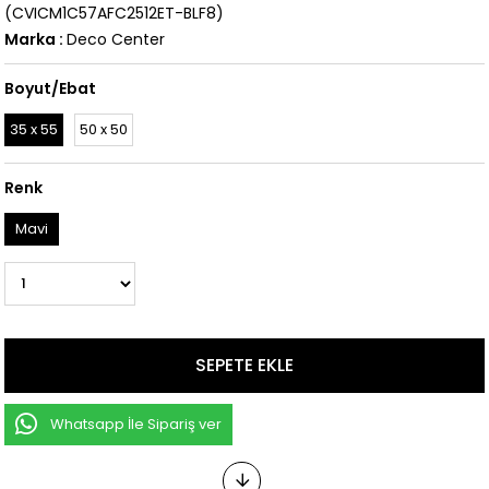
(CVICM1C57AFC2512ET-BLF8)
Marka
:
Deco Center
Boyut/Ebat
35 x 55
50 x 50
Renk
Mavi
Whatsapp İle Sipariş ver