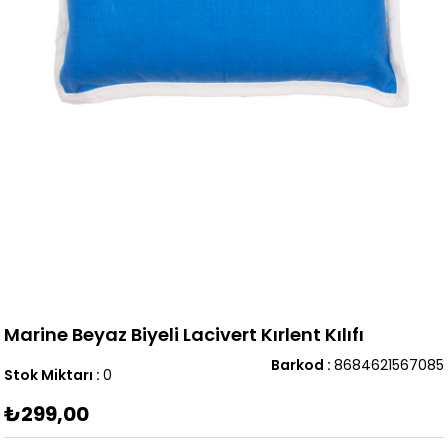
Marine Beyaz Biyeli Lacivert Kırlent Kılıfı
Barkod
:
8684621567085
Stok Miktarı
:
0
₺299,00