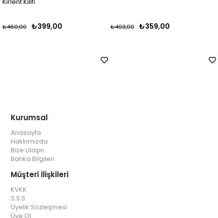
Kırlent Kılıfı
₺399,00
₺359,00
₺460,00
₺403,00
Kurumsal
Anasayfa
Hakkımızda
Bize Ulaşın
Banka Bilgileri
Müşteri İlişkileri
KVKK
S.S.S
Üyelik Sözleşmesi
Üye Ol