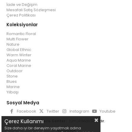
İade ve Değişim
Mesafali Satış Sözleşmesi
Çerez Politikası
Koleksiyonlar
Romantic Floral
Multi Flower
Nature
Global Ethnic
Warm Winter
Aqua Marine
Coral Marine
Outdoor
Stone
Blues
Marine
Yılbaşı
Sosyal Medya
Facebook
Twitter
Instagram
Youtube
Çerez Kullanımı
© 2025
Deco Center
- Tüm Hakları Saklıdır.
Size daha iyi bir deneyim yaşatmak adına