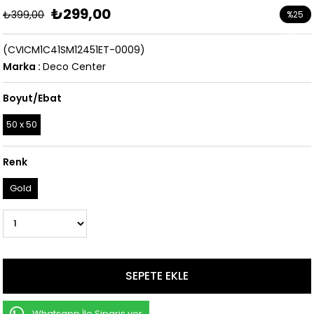
₺299,00
₺399,00
%
25
İndirim
(CVICM1C41SM12451ET-0009)
Marka
:
Deco Center
Boyut/Ebat
50 x 50
Renk
Gold
Whatsapp İle Sipariş ver