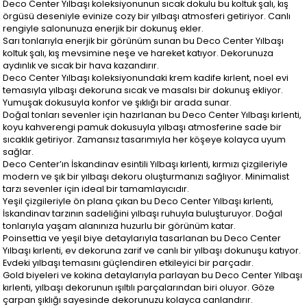
Deco Center Yılbaşı koleksiyonunun sıcak dokulu bu koltuk şalı, kış
örgüsü deseniyle evinize cozy bir yılbaşı atmosferi getiriyor. Canlı
rengiyle salonunuza enerjik bir dokunuş ekler.
Sarı tonlarıyla enerjik bir görünüm sunan bu Deco Center Yılbaşı
koltuk şalı, kış mevsimine neşe ve hareket katıyor. Dekorunuza
aydınlık ve sıcak bir hava kazandırır.
Deco Center Yılbaşı koleksiyonundaki krem kadife kırlent, noel evi
temasıyla yılbaşı dekoruna sıcak ve masalsı bir dokunuş ekliyor.
Yumuşak dokusuyla konfor ve şıklığı bir arada sunar.
Doğal tonları sevenler için hazırlanan bu Deco Center Yılbaşı kırlenti,
koyu kahverengi pamuk dokusuyla yılbaşı atmosferine sade bir
sıcaklık getiriyor. Zamansız tasarımıyla her köşeye kolayca uyum
sağlar.
Deco Center’ın İskandinav esintili Yılbaşı kırlenti, kırmızı çizgileriyle
modern ve şık bir yılbaşı dekoru oluşturmanızı sağlıyor. Minimalist
tarzı sevenler için ideal bir tamamlayıcıdır.
Yeşil çizgileriyle ön plana çıkan bu Deco Center Yılbaşı kırlenti,
İskandinav tarzının sadeliğini yılbaşı ruhuyla buluşturuyor. Doğal
tonlarıyla yaşam alanınıza huzurlu bir görünüm katar.
Poinsettia ve yeşil biye detaylarıyla tasarlanan bu Deco Center
Yılbaşı kırlenti, ev dekoruna zarif ve canlı bir yılbaşı dokunuşu katıyor.
Evdeki yılbaşı temasını güçlendiren etkileyici bir parçadır.
Gold biyeleri ve kokina detaylarıyla parlayan bu Deco Center Yılbaşı
kırlenti, yılbaşı dekorunun ışıltılı parçalarından biri oluyor. Göze
çarpan şıklığı sayesinde dekorunuzu kolayca canlandırır.