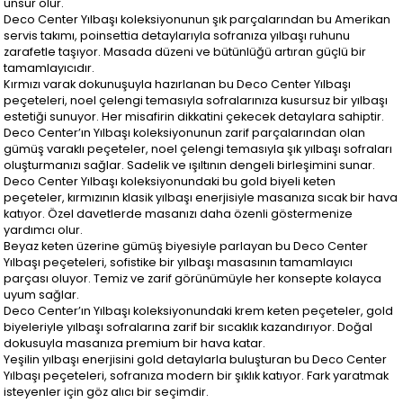
unsur olur.
Deco Center Yılbaşı koleksiyonunun şık parçalarından bu Amerikan
servis takımı, poinsettia detaylarıyla sofranıza yılbaşı ruhunu
zarafetle taşıyor. Masada düzeni ve bütünlüğü artıran güçlü bir
tamamlayıcıdır.
Kırmızı varak dokunuşuyla hazırlanan bu Deco Center Yılbaşı
peçeteleri, noel çelengi temasıyla sofralarınıza kusursuz bir yılbaşı
estetiği sunuyor. Her misafirin dikkatini çekecek detaylara sahiptir.
Deco Center’ın Yılbaşı koleksiyonunun zarif parçalarından olan
gümüş varaklı peçeteler, noel çelengi temasıyla şık yılbaşı sofraları
oluşturmanızı sağlar. Sadelik ve ışıltının dengeli birleşimini sunar.
Deco Center Yılbaşı koleksiyonundaki bu gold biyeli keten
peçeteler, kırmızının klasik yılbaşı enerjisiyle masanıza sıcak bir hava
katıyor. Özel davetlerde masanızı daha özenli göstermenize
yardımcı olur.
Beyaz keten üzerine gümüş biyesiyle parlayan bu Deco Center
Yılbaşı peçeteleri, sofistike bir yılbaşı masasının tamamlayıcı
parçası oluyor. Temiz ve zarif görünümüyle her konsepte kolayca
uyum sağlar.
Deco Center’ın Yılbaşı koleksiyonundaki krem keten peçeteler, gold
biyeleriyle yılbaşı sofralarına zarif bir sıcaklık kazandırıyor. Doğal
dokusuyla masanıza premium bir hava katar.
Yeşilin yılbaşı enerjisini gold detaylarla buluşturan bu Deco Center
Yılbaşı peçeteleri, sofranıza modern bir şıklık katıyor. Fark yaratmak
isteyenler için göz alıcı bir seçimdir.