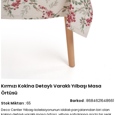
Kırmızı Kokina Detaylı Varaklı Yılbaşı Masa
Örtüsü
Barkod
:
8684621648661
Stok Miktarı
:
65
Deco Center Yılbaşı koleksiyonunun iddialı parçalarından biri olan
kokina detaylı varaklı masa örtüsü, yılbaşı sofralarına güçlü bir renk