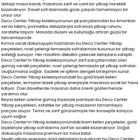
detaylı masa bandı, masanıza zarif ve canlı bir yılbaşı hareketi
kazandırıyor. Davet sofralarınızda göze çarpan tamamlayıcı bir
unsur olur.
Deco Center Yılbaşı koleksiyonunun şık parçalarından bu Amerikan
servis takımı, poinsettia detaylarıyla sofranıza yılbaşı ruhunu
zarafetle taşıyor. Masada düzeni ve bütünlüğü artıran güçlü bir
tamamlayıcıdır.
Kırmızı varak dokunuşuyla hazırlanan bu Deco Center Yılbaşı
peçeteleri, noel çelengi temasıyla sofralarınıza kusursuz bir yılbaşı
estetiği sunuyor. Her misafirin dikkatini çekecek detaylara sahiptir.
Deco Center’ın Yılbaşı koleksiyonunun zarif parçalarından olan
gümüş varaklı peçeteler, noel çelengi temasıyla şık yılbaşı sofraları
oluşturmanızı sağlar. Sadelik ve ışıltının dengeli birleşimini sunar.
Deco Center Yılbaşı koleksiyonundaki bu gold biyeli keten
peçeteler, kırmızının klasik yılbaşı enerjisiyle masanıza sıcak bir hava
katıyor. Özel davetlerde masanızı daha özenli göstermenize
yardımcı olur.
Beyaz keten üzerine gümüş biyesiyle parlayan bu Deco Center
Yılbaşı peçeteleri, sofistike bir yılbaşı masasının tamamlayıcı
parçası oluyor. Temiz ve zarif görünümüyle her konsepte kolayca
uyum sağlar.
Deco Center’ın Yılbaşı koleksiyonundaki krem keten peçeteler, gold
biyeleriyle yılbaşı sofralarına zarif bir sıcaklık kazandırıyor. Doğal
dokusuyla masanıza premium bir hava katar.
Yeşilin yılbaşı enerjisini gold detaylarla buluşturan bu Deco Center