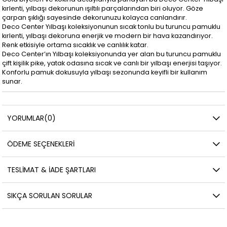
kırlenti, yılbaşı dekorunun ışıltılı parçalarından biri oluyor. Göze
çarpan şıklığı sayesinde dekorunuzu kolayca canlandırır.
Deco Center Yılbaşı koleksiyonunun sıcak tonlu bu turuncu pamuklu
kırlenti, yılbaşı dekoruna enerjik ve modern bir hava kazandırıyor.
Renk etkisiyle ortama sıcaklık ve canlılık katar.
Deco Center’ın Yılbaşı koleksiyonunda yer alan bu turuncu pamuklu
çift kişilik pike, yatak odasına sıcak ve canlı bir yılbaşı enerjisi taşıyor.
Konforlu pamuk dokusuyla yılbaşı sezonunda keyifli bir kullanım
sunar.
YORUMLAR
(0)
ÖDEME SEÇENEKLERI
TESLIMAT & İADE ŞARTLARI
SIKÇA SORULAN SORULAR