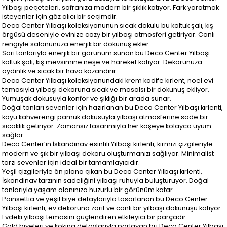
Yılbaşı peçeteleri, sofranıza modern bir şıklık katıyor. Fark yaratmak
isteyenler için göz alıcı bir seçimdir.
Deco Center Yılbaşı koleksiyonunun sıcak dokulu bu koltuk şalı, kış
örgüsü deseniyle evinize cozy bir yılbaşı atmosferi getiriyor. Canlı
rengiyle salonunuza enerjik bir dokunuş ekler.
Sarı tonlarıyla enerjik bir görünüm sunan bu Deco Center Yılbaşı
koltuk şalı, kış mevsimine neşe ve hareket katıyor. Dekorunuza
aydınlık ve sıcak bir hava kazandırır.
Deco Center Yılbaşı koleksiyonundaki krem kadife kırlent, noel evi
temasıyla yılbaşı dekoruna sıcak ve masalsı bir dokunuş ekliyor.
Yumuşak dokusuyla konfor ve şıklığı bir arada sunar.
Doğal tonları sevenler için hazırlanan bu Deco Center Yılbaşı kırlenti,
koyu kahverengi pamuk dokusuyla yılbaşı atmosferine sade bir
sıcaklık getiriyor. Zamansız tasarımıyla her köşeye kolayca uyum
sağlar.
Deco Center’ın İskandinav esintili Yılbaşı kırlenti, kırmızı çizgileriyle
modern ve şık bir yılbaşı dekoru oluşturmanızı sağlıyor. Minimalist
tarzı sevenler için ideal bir tamamlayıcıdır.
Yeşil çizgileriyle ön plana çıkan bu Deco Center Yılbaşı kırlenti,
İskandinav tarzının sadeliğini yılbaşı ruhuyla buluşturuyor. Doğal
tonlarıyla yaşam alanınıza huzurlu bir görünüm katar.
Poinsettia ve yeşil biye detaylarıyla tasarlanan bu Deco Center
Yılbaşı kırlenti, ev dekoruna zarif ve canlı bir yılbaşı dokunuşu katıyor.
Evdeki yılbaşı temasını güçlendiren etkileyici bir parçadır.
Gold biyeleri ve kokina detaylarıyla parlayan bu Deco Center Yılbaşı