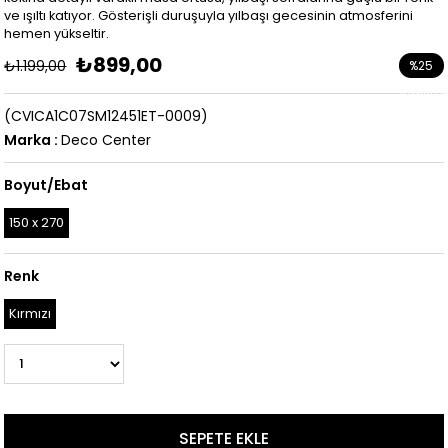
ve ışıltı katıyor. Gösterişli duruşuyla yılbaşı gecesinin atmosferini
hemen yükseltir.
₺899,00
₺1.199,00
%
25
İndirim
(CVICA1C07SM12451ET-0009)
Marka
:
Deco Center
Boyut/Ebat
150 x 270
Renk
Kırmızı