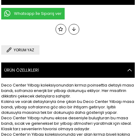
Whatsapp İle Sipariş ver
YORUM YAZ
ÜRÜN ÖZELLIKLERI
Deco Center Yılbaşı koleksiyonundan kırmızı poinsettia detaylı masa
bandı, sofranıza enerjik bir yılbaşı dokunuşu ekliyor. Her misafirin
dikkatini çekecek detaylara sahiptir.
Kokina ve varak detaylarıyla öne çıkan bu Deco Center Yılbaşı masa
bandı, yılbaşı sofralarına göz alıcı bir ihtişam getiriyor. Işıltılı
dokusuyla masanızı tek bir dokunuşla daha gösterişli yapar.
Deco Center Yılbaşı ruhunu ekose deseniyle buluşturan bu masa
bandı, sıcak ve geleneksel bir yılbaşı atmosferi yaratmak için ideal.
Klasik tarz sevenlerin favorisi olmaya adaydır.
Deco Center’ın Yılbaşı koleksiyonunda yer alan kırmızı biyeli kokina