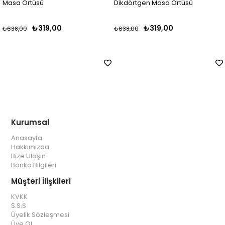
Masa Örtüsü
Dikdörtgen Masa Örtüsü
₺319,00
₺319,00
₺638,00
₺638,00
Kurumsal
Anasayfa
Hakkımızda
Bize Ulaşın
Banka Bilgileri
Müşteri İlişkileri
KVKK
S.S.S
Üyelik Sözleşmesi
Üye Ol