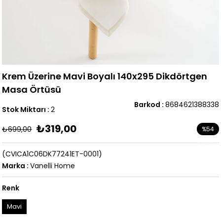
Krem Üzerine Mavi Boyalı 140x295 Dikdörtgen
Masa Örtüsü
Barkod
:
8684621388338
Stok Miktarı
:
2
₺319,00
₺699,00
%
54
İndirim
(CVICA1C06DK77241ET-0001)
Marka
:
Vanelli Home
Renk
Mavi