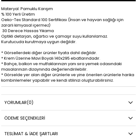
Materyal: Pamuklu Karışım
% 100 Yerli Üretim
Oeko-Tex Standard 100 Sertifikası (İnsan ve hayvan sağlığı için
zararlı kimyasal içermez)
30 Derece Hassas Yıkama
Optikli detarjan, ağartıcı ve çamaşır suyu kullanılamaz.
Kurutucuda kurutmaya uygun değildir.
* Görsellerdeki diğer ürünler fiyata dahil değildir.
* Krem Üzerine Mavi Boyalı 140x295 ebatlarındadır.
* Bahçe, balkon ve mutfaklarınızın yanı sıra yemek odasındaki
masalarınızın dizaynında değerlendirilebilir.
* Görselde yer alan diğer ürünlerle ve yine önerilen ürünlerle harika
kombinlemeler yapabilir ve kendi stilinizi oluşturabilirsiniz.
YORUMLAR
(0)
ÖDEME SEÇENEKLERI
TESLIMAT & İADE ŞARTLARI