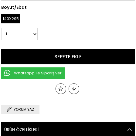
Boyut/Ebat
140X295
Whatsapp İle Sipariş ver
YORUM YAZ
ÜRÜN ÖZELLIKLERI