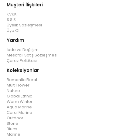
Müşteri İlişkileri
KVKK
S.S.S
Üyelik Sözleşmesi
Üye Ol
Yardım
İade ve Değişim
Mesafali Satış Sözleşmesi
Çerez Politikası
Koleksiyonlar
Romantic Floral
Multi Flower
Nature
Global Ethnic
Warm Winter
Aqua Marine
Coral Marine
Outdoor
Stone
Blues
Marine