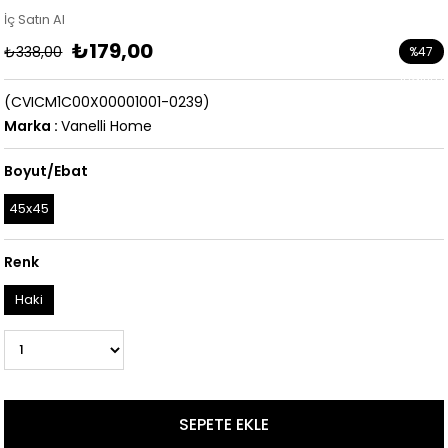
İç Satın Al
₺179,00
₺338,00
%
47
İndirim
(CVICM1C00X00001001-0239)
Marka
:
Vanelli Home
Boyut/Ebat
45x45
Renk
Haki