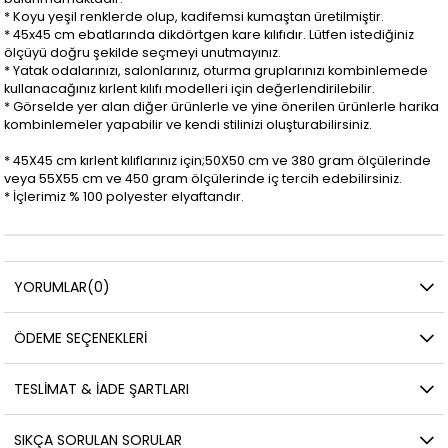
* Koyu yeşil renklerde olup, kadifemsi kumaştan üretilmiştir.
* 45x45 cm ebatlarında dikdörtgen kare kılıfıdır. Lütfen istediğiniz
ölçüyü doğru şekilde seçmeyi unutmayınız.
* Yatak odalarınızı, salonlarınız, oturma gruplarınızı kombinlemede
kullanacağınız kırlent kılıfı modelleri için değerlendirilebilir.
* Görselde yer alan diğer ürünlerle ve yine önerilen ürünlerle harika
kombinlemeler yapabilir ve kendi stilinizi oluşturabilirsiniz.
* 45X45 cm kırlent kılıflarınız için;50X50 cm ve 380 gram ölçülerinde
veya 55X55 cm ve 450 gram ölçülerinde iç tercih edebilirsiniz.
* İçlerimiz % 100 polyester elyaftandır.
YORUMLAR
(0)
ÖDEME SEÇENEKLERI
TESLIMAT & İADE ŞARTLARI
SIKÇA SORULAN SORULAR