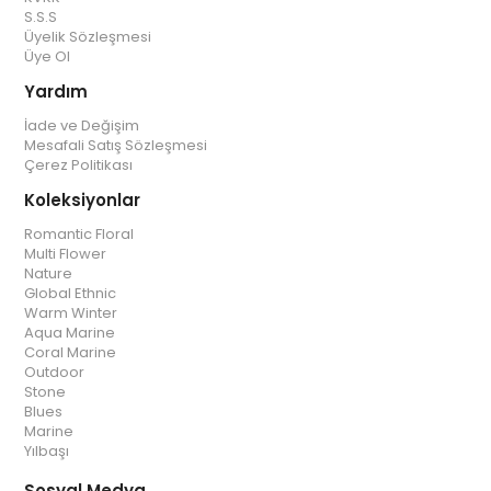
S.S.S
Üyelik Sözleşmesi
Üye Ol
Yardım
İade ve Değişim
Mesafali Satış Sözleşmesi
Çerez Politikası
Koleksiyonlar
Romantic Floral
Multi Flower
Nature
Global Ethnic
Warm Winter
Aqua Marine
Coral Marine
Outdoor
Stone
Blues
Marine
Yılbaşı
Sosyal Medya