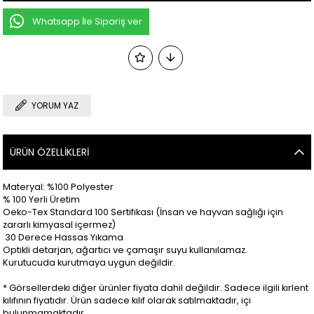
Whatsapp İle Sipariş ver
YORUM YAZ
ÜRÜN ÖZELLIKLERI
Materyal: %100 Polyester
% 100 Yerli Üretim
Oeko-Tex Standard 100 Sertifikası (İnsan ve hayvan sağlığı için
zararlı kimyasal içermez)
30 Derece Hassas Yıkama
Optikli detarjan, ağartıcı ve çamaşır suyu kullanılamaz.
Kurutucuda kurutmaya uygun değildir.
* Görsellerdeki diğer ürünler fiyata dahil değildir. Sadece ilgili kırlent
kılıfının fiyatıdır. Ürün sadece kılıf olarak satılmaktadır, içi
bulunmamaktadır.