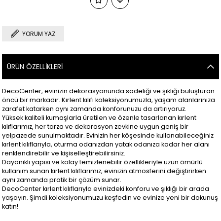
YORUM YAZ
ÜRÜN ÖZELLIKLERI
DecoCenter, evinizin dekorasyonunda sadeliği ve şıklığı buluşturan
öncü bir markadır. Kırlent kılıfı koleksiyonumuzla, yaşam alanlarınıza
zarafet katarken aynı zamanda konforunuzu da artırıyoruz.
Yüksek kaliteli kumaşlarla üretilen ve özenle tasarlanan kırlent
kılıflarımız, her tarza ve dekorasyon zevkine uygun geniş bir
yelpazede sunulmaktadır. Evinizin her köşesinde kullanabileceğiniz
kırlent kılıflarıyla, oturma odanızdan yatak odanıza kadar her alanı
renklendirebilir ve kişiselleştirebilirsiniz.
Dayanıklı yapısı ve kolay temizlenebilir özellikleriyle uzun ömürlü
kullanım sunan kırlent kılıflarımız, evinizin atmosferini değiştirirken
aynı zamanda pratik bir çözüm sunar.
DecoCenter kırlent kılıflarıyla evinizdeki konforu ve şıklığı bir arada
yaşayın. Şimdi koleksiyonumuzu keşfedin ve evinize yeni bir dokunuş
katın!