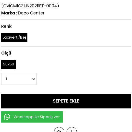
(CVICM1C31JN20211ET-0004)
Marka
:
Deco Center
Renk
Lacivert /Bej
Ölçü
50x50
Whatsapp İle Sipariş ver