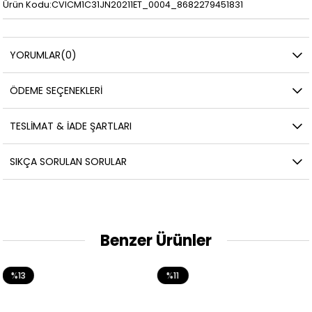
Ürün Kodu:CVICM1C31JN20211ET_0004_8682279451831
YORUMLAR
(0)
ÖDEME SEÇENEKLERI
TESLIMAT & İADE ŞARTLARI
SIKÇA SORULAN SORULAR
Benzer Ürünler
%11
%40