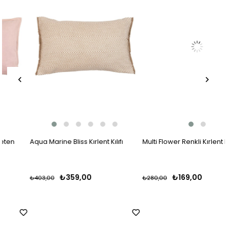
Aqua Marine Bliss Kırlent Kılıfı
Multi Flower Renkli Kırlent Kılıfı
₺359,00
₺169,00
₺403,00
₺280,00