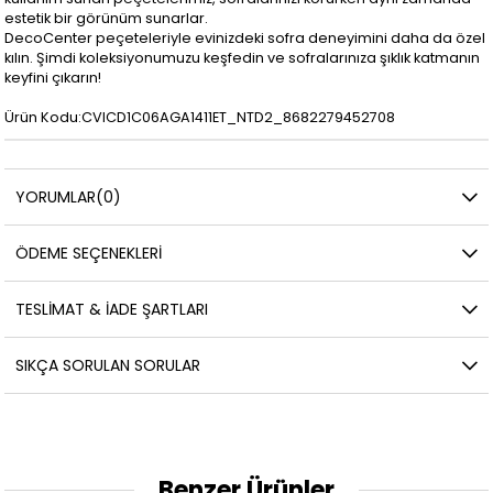
estetik bir görünüm sunarlar.
DecoCenter peçeteleriyle evinizdeki sofra deneyimini daha da özel
kılın. Şimdi koleksiyonumuzu keşfedin ve sofralarınıza şıklık katmanın
keyfini çıkarın!
Ürün Kodu:CVICD1C06AGA1411ET_NTD2_8682279452708
YORUMLAR
(0)
ÖDEME SEÇENEKLERI
TESLIMAT & İADE ŞARTLARI
SIKÇA SORULAN SORULAR
Benzer Ürünler