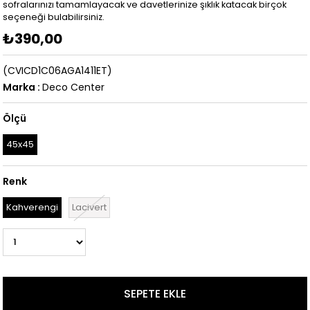
sofralarınızı tamamlayacak ve davetlerinize şıklık katacak birçok
seçeneği bulabilirsiniz.
₺390,00
(CVICD1C06AGA1411ET)
Marka
:
Deco Center
Ölçü
45x45
Renk
Kahverengi
Lacivert