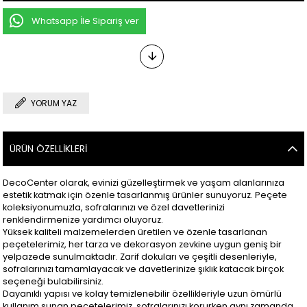
Whatsapp İle Sipariş ver
YORUM YAZ
ÜRÜN ÖZELLIKLERI
DecoCenter olarak, evinizi güzelleştirmek ve yaşam alanlarınıza
estetik katmak için özenle tasarlanmış ürünler sunuyoruz. Peçete
koleksiyonumuzla, sofralarınızı ve özel davetlerinizi
renklendirmenize yardımcı oluyoruz.
Yüksek kaliteli malzemelerden üretilen ve özenle tasarlanan
peçetelerimiz, her tarza ve dekorasyon zevkine uygun geniş bir
yelpazede sunulmaktadır. Zarif dokuları ve çeşitli desenleriyle,
sofralarınızı tamamlayacak ve davetlerinize şıklık katacak birçok
seçeneği bulabilirsiniz.
Dayanıklı yapısı ve kolay temizlenebilir özellikleriyle uzun ömürlü
kullanım sunan peçetelerimiz, sofralarınızı korurken aynı zamanda