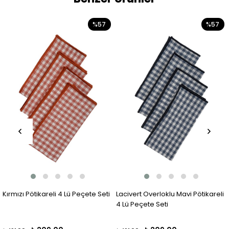
%57
%57
Kırmızı Pötikareli 4 Lü Peçete Seti
Lacivert Overloklu Mavi Pötikareli
4 Lü Peçete Seti