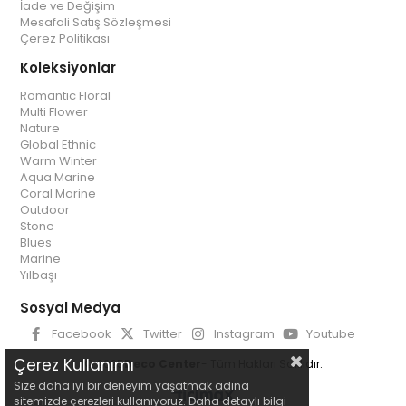
İade ve Değişim
Mesafali Satış Sözleşmesi
Çerez Politikası
Koleksiyonlar
Romantic Floral
Multi Flower
Nature
Global Ethnic
Warm Winter
Aqua Marine
Coral Marine
Outdoor
Stone
Blues
Marine
Yılbaşı
Sosyal Medya
Facebook
Twitter
Instagram
Youtube
Çerez Kullanımı
© 2025
Deco Center
- Tüm Hakları Saklıdır.
Size daha iyi bir deneyim yaşatmak adına
sitemizde çerezleri kullanıyoruz. Daha detaylı bilgi