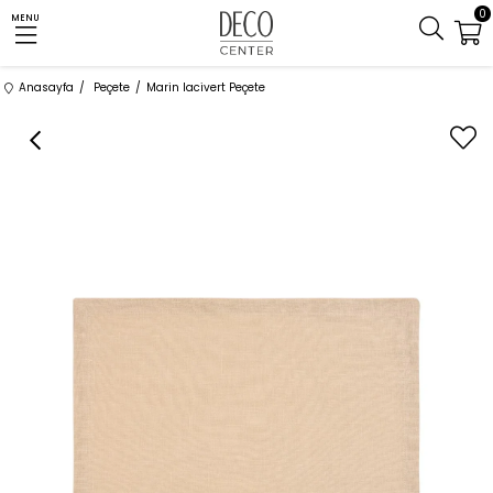
0
MENU
Anasayfa
Peçete
Marin lacivert Peçete