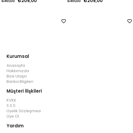
₺209,00
₺209,00
₺491,00
₺491,00
Kurumsal
Anasayfa
Hakkımızda
Bize Ulaşın
Banka Bilgileri
Müşteri İlişkileri
KVKK
S.S.S
Üyelik Sözleşmesi
Üye Ol
Yardım