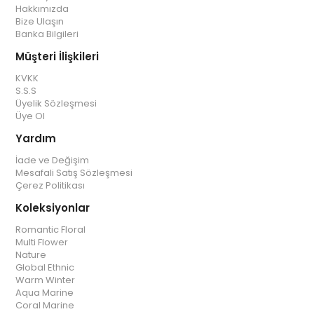
Hakkımızda
Bize Ulaşın
Banka Bilgileri
Müşteri İlişkileri
KVKK
S.S.S
Üyelik Sözleşmesi
Üye Ol
Yardım
İade ve Değişim
Mesafali Satış Sözleşmesi
Çerez Politikası
Koleksiyonlar
Romantic Floral
Multi Flower
Nature
Global Ethnic
Warm Winter
Aqua Marine
Coral Marine