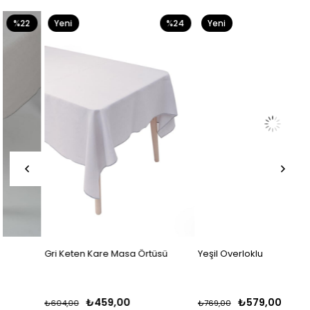
Yeni
%24
Yeni
%25
Ürün
Ürün
Gri Keten Kare Masa Örtüsü
Yeşil Overloklu
₺459,00
₺579,00
₺604,00
₺769,00