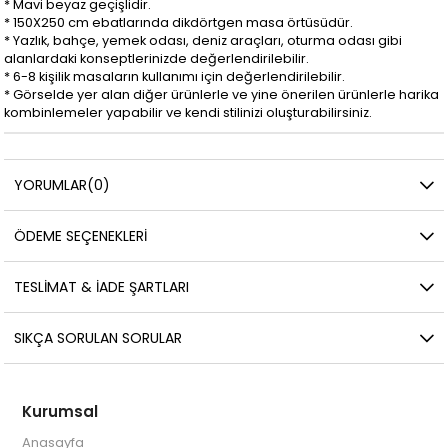
* Mavi beyaz geçişlidir.
* 150X250 cm ebatlarında dikdörtgen masa örtüsüdür.
* Yazlık, bahçe, yemek odası, deniz araçları, oturma odası gibi
alanlardaki konseptlerinizde değerlendirilebilir.
* 6-8 kişilik masaların kullanımı için değerlendirilebilir.
* Görselde yer alan diğer ürünlerle ve yine önerilen ürünlerle harika
kombinlemeler yapabilir ve kendi stilinizi oluşturabilirsiniz.
YORUMLAR
(0)
ÖDEME SEÇENEKLERI
TESLIMAT & İADE ŞARTLARI
SIKÇA SORULAN SORULAR
Kurumsal
Anasayfa