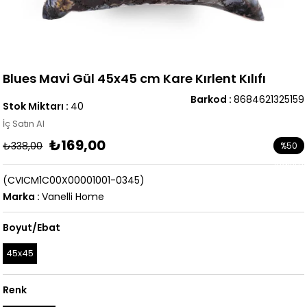
Blues Mavi Gül 45x45 cm Kare Kırlent Kılıfı
Barkod
:
8684621325159
Stok Miktarı
:
40
İç Satın Al
₺169,00
₺338,00
%
50
İndirim
(CVICM1C00X00001001-0345)
Marka
:
Vanelli Home
Boyut/Ebat
45x45
Renk