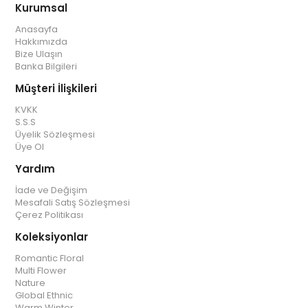
Kurumsal
Anasayfa
Hakkımızda
Bize Ulaşın
Banka Bilgileri
Müşteri İlişkileri
KVKK
S.S.S
Üyelik Sözleşmesi
Üye Ol
Yardım
İade ve Değişim
Mesafali Satış Sözleşmesi
Çerez Politikası
Koleksiyonlar
Romantic Floral
Multi Flower
Nature
Global Ethnic
Warm Winter