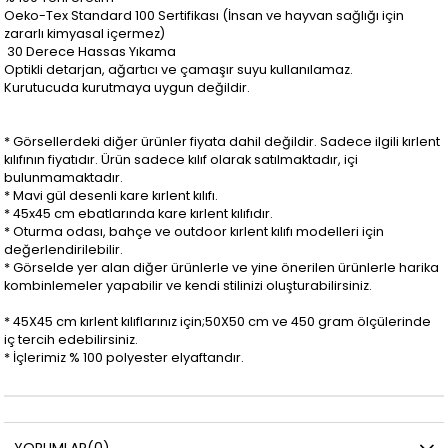
Oeko-Tex Standard 100 Sertifikası (İnsan ve hayvan sağlığı için
zararlı kimyasal içermez)
30 Derece Hassas Yıkama
Optikli detarjan, ağartıcı ve çamaşır suyu kullanılamaz.
Kurutucuda kurutmaya uygun değildir.
* Görsellerdeki diğer ürünler fiyata dahil değildir. Sadece ilgili kırlent
kılıfının fiyatıdır. Ürün sadece kılıf olarak satılmaktadır, içi
bulunmamaktadır.
* Mavi gül desenli kare kırlent kılıfı.
* 45x45 cm ebatlarında kare kırlent kılıfıdır.
* Oturma odası, bahçe ve outdoor kırlent kılıfı modelleri için
değerlendirilebilir.
* Görselde yer alan diğer ürünlerle ve yine önerilen ürünlerle harika
kombinlemeler yapabilir ve kendi stilinizi oluşturabilirsiniz.
* 45X45 cm kırlent kılıflarınız için;50X50 cm ve 450 gram ölçülerinde
iç tercih edebilirsiniz.
* İçlerimiz % 100 polyester elyaftandır.