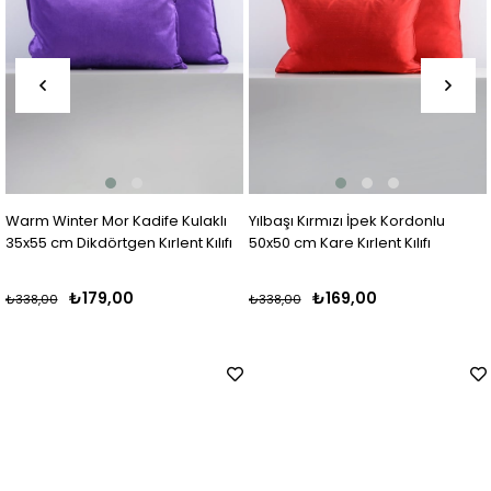
r Kadife Kulaklı
Yılbaşı Kırmızı İpek Kordonlu
Warm Winter S
tgen Kırlent Kılıfı
50x50 cm Kare Kırlent Kılıfı
Baskılı Arkası 
Kırlent Kılıfı
,00
₺169,00
₺169
₺338,00
₺338,00