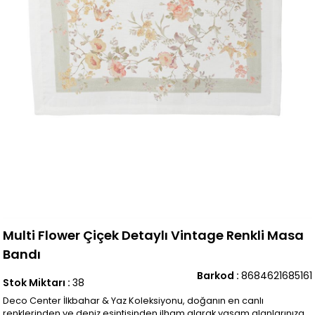
Multi Flower Çiçek Detaylı Vintage Renkli Masa
Bandı
Barkod
:
8684621685161
Stok Miktarı
:
38
Deco Center İlkbahar & Yaz Koleksiyonu, doğanın en canlı
renklerinden ve deniz esintisinden ilham alarak yaşam alanlarınıza