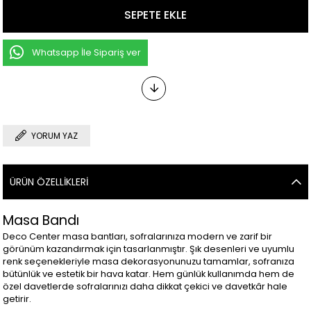
Whatsapp İle Sipariş ver
YORUM YAZ
ÜRÜN ÖZELLIKLERI
Masa Bandı
Deco Center masa bantları, sofralarınıza modern ve zarif bir
görünüm kazandırmak için tasarlanmıştır. Şık desenleri ve uyumlu
renk seçenekleriyle masa dekorasyonunuzu tamamlar, sofranıza
bütünlük ve estetik bir hava katar. Hem günlük kullanımda hem de
özel davetlerde sofralarınızı daha dikkat çekici ve davetkâr hale
getirir.