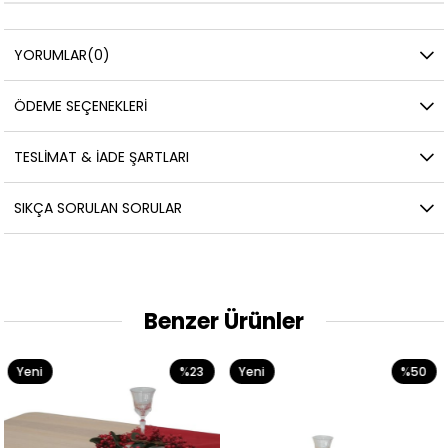
YORUMLAR
(0)
ÖDEME SEÇENEKLERI
TESLIMAT & İADE ŞARTLARI
SIKÇA SORULAN SORULAR
Benzer Ürünler
23
Yeni
%50
Yeni
%2
Ürün
Ürün