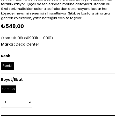
ferahlık katıyor. Çiçek desenlerinden marine detaylara uzanan bu
özel seri; mutfaktan salona, sofralardan dekorasyona kadar her
köşede mevsimin enerjisini hissettiriyor. Şıklık ve konforu bir araya
getiren koleksiyon, yazın hafifliğini evinize taşıyor.
₺549,00
(CVICB1C06DS09931ET-0001)
Marka
:
Deco Center
Renk
Renkli
Boyut/Ebat
50 x 150