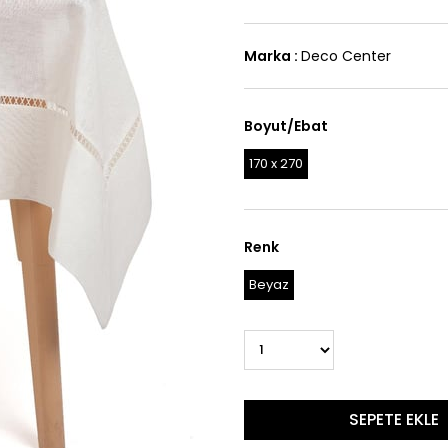
Marka
:
Deco Center
Boyut/Ebat
170 x 270
Renk
Beyaz