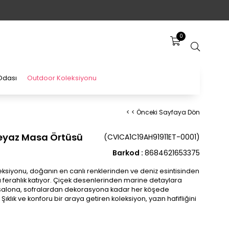
0
Odası
Outdoor Koleksiyonu
< < Önceki Sayfaya Dön
 Beyaz Masa Örtüsü
(CVICA1C19AH91911ET-0001)
Barkod
:
8684621653375
ksiyonu, doğanın en canlı renklerinden ve deniz esintisinden
 ferahlık katıyor. Çiçek desenlerinden marine detaylara
 salona, sofralardan dekorasyona kadar her köşede
 Şıklık ve konforu bir araya getiren koleksiyon, yazın hafifliğini