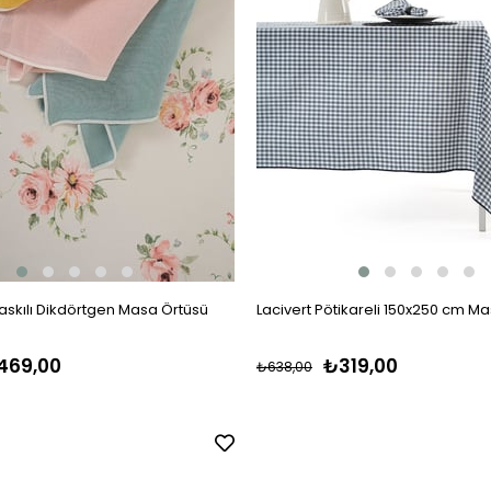
askılı Dikdörtgen Masa Örtüsü
Lacivert Pötikareli 150x250 cm M
469,00
₺319,00
₺638,00