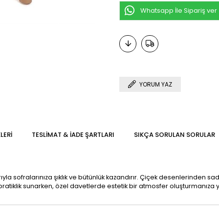
Whatsapp İle Sipariş ver
YORUM YAZ
LERI
TESLIMAT & İADE ŞARTLARI
SIKÇA SORULAN SORULAR
larıyla sofralarınıza şıklık ve bütünlük kazandırır. Çiçek desenlerinde
atiklik sunarken, özel davetlerde estetik bir atmosfer oluşturmanıza ya