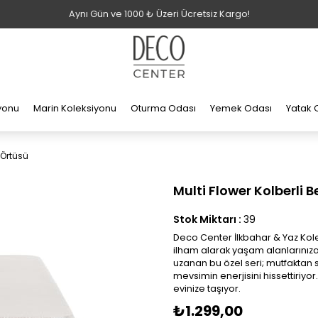
Aynı Gün ve 1000 ₺ Üzeri Ücretsiz Kargo!
iyonu
Marin Koleksiyonu
Oturma Odası
Yemek Odası
Yatak 
 Örtüsü
Multi Flower Kolberli
Stok Miktarı
:
39
Deco Center İlkbahar & Yaz Kole
ilham alarak yaşam alanlarınıza
uzanan bu özel seri; mutfaktan
mevsimin enerjisini hissettiriyor.
evinize taşıyor.
₺1.299,00