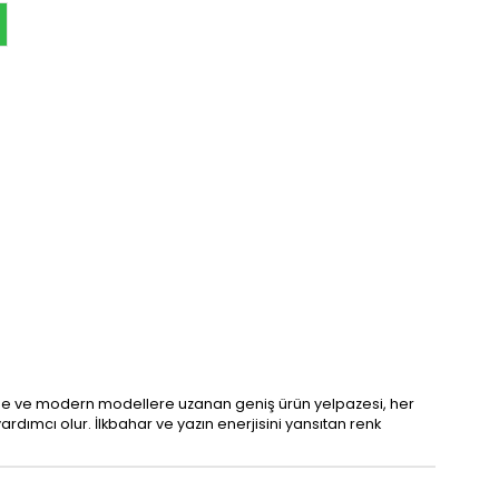
n sade ve modern modellere uzanan geniş ürün yelpazesi, her
rdımcı olur. İlkbahar ve yazın enerjisini yansıtan renk