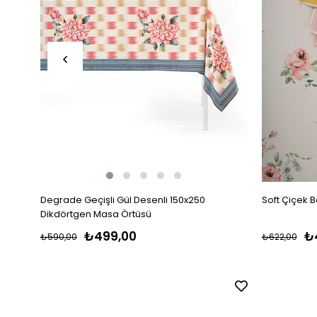
Degrade Geçişli Gül Desenli 150x250
Soft Çiçek B
Dikdörtgen Masa Örtüsü
₺499,00
₺
₺590,00
₺622,00