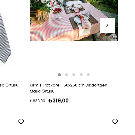
asa Örtüsü
Kırmızı Pötikareli 150x250 cm Dikdörtgen
Krem 
Masa Örtüsü
Masa
₺319,00
₺638,00
₺699