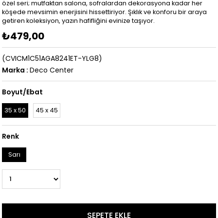
özel seri; mutfaktan salona, sofralardan dekorasyona kadar her
köşede mevsimin enerjisini hissettiriyor. Şıklık ve konforu bir araya
getiren koleksiyon, yazın hafifliğini evinize taşıyor.
₺479,00
(CVICM1C51AGA8241ET-YLG8)
Marka
:
Deco Center
Boyut/Ebat
35 x 50
45 x 45
Renk
Sarı