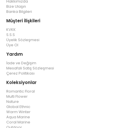
Hakkımızda
Bize Ulaşın
Banka Bilgileri
Müşteri İlişkileri
KVKK
S.S.S
Üyelik Sözleşmesi
Üye Ol
Yardım
İade ve Değişim
Mesafali Satış Sözleşmesi
Çerez Politikası
Koleksiyonlar
Romantic Floral
Multi Flower
Nature
Global Ethnic
Warm Winter
Aqua Marine
Coral Marine
Outdoor