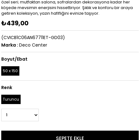
özel seri; mutfaktan salona, sofralardan dekorasyona kadar her
köşede mevsimin enerjisini hissettiriyor. Şıklık ve konforu bir araya
getiren koleksiyon, yazın hafifliğini evinize taşıyor.
₺439,00
(CVICB1C06AN67711ET-GD03)
Marka
:
Deco Center
Boyut/Ebat
50 x 150
Renk
Turuncu