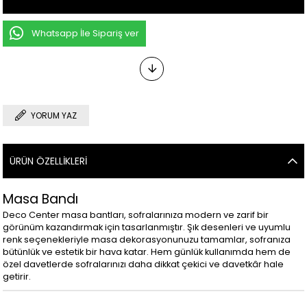
Whatsapp İle Sipariş ver
YORUM YAZ
ÜRÜN ÖZELLIKLERI
Masa Bandı
Deco Center masa bantları, sofralarınıza modern ve zarif bir
görünüm kazandırmak için tasarlanmıştır. Şık desenleri ve uyumlu
renk seçenekleriyle masa dekorasyonunuzu tamamlar, sofranıza
bütünlük ve estetik bir hava katar. Hem günlük kullanımda hem de
özel davetlerde sofralarınızı daha dikkat çekici ve davetkâr hale
getirir.