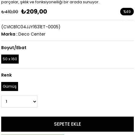
parçalar, şıklık ve fonksiyonelliği bir arada sunuyor.
₺209,00
₺410,00
%
49
İndirim
(CVICB1C04JJY1631ET-0005)
Marka
:
Deco Center
Boyut/Ebat
50 x 160
Renk
Gümüş