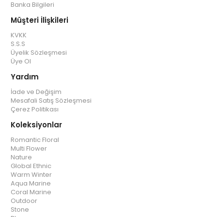
Banka Bilgileri
Müşteri İlişkileri
KVKK
S.S.S
Üyelik Sözleşmesi
Üye Ol
Yardım
İade ve Değişim
Mesafali Satış Sözleşmesi
Çerez Politikası
Koleksiyonlar
Romantic Floral
Multi Flower
Nature
Global Ethnic
Warm Winter
Aqua Marine
Coral Marine
Outdoor
Stone