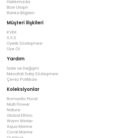
Hakkımızda
Bize Ulaşın
Banka Bilgileri
Müşteri İlişkileri
KVKK
S.S.S
Üyelik Sözleşmesi
Üye Ol
Yardım
İade ve Değişim
Mesafali Satış Sözleşmesi
Çerez Politikası
Koleksiyonlar
Romantic Floral
Multi Flower
Nature
Global Ethnic
Warm Winter
Aqua Marine
Coral Marine
Outdoor