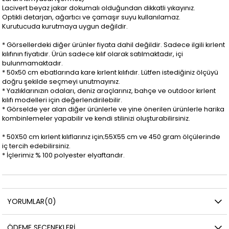
Lacivert beyaz jakar dokumalı olduğundan dikkatli yıkayınız.
Optikli detarjan, ağartıcı ve çamaşır suyu kullanılamaz.
Kurutucuda kurutmaya uygun değildir.
* Görsellerdeki diğer ürünler fiyata dahil değildir. Sadece ilgili kırlent
kılıfının fiyatıdır. Ürün sadece kılıf olarak satılmaktadır, içi
bulunmamaktadır.
* 50x50 cm ebatlarında kare kırlent kılıfıdır. Lütfen istediğiniz ölçüyü
doğru şekilde seçmeyi unutmayınız.
* Yazlıklarınızın odaları, deniz araçlarınız, bahçe ve outdoor kırlent
kılıfı modelleri için değerlendirilebilir.
* Görselde yer alan diğer ürünlerle ve yine önerilen ürünlerle harika
kombinlemeler yapabilir ve kendi stilinizi oluşturabilirsiniz.
* 50X50 cm kırlent kılıflarınız için;55X55 cm ve 450 gram ölçülerinde
iç tercih edebilirsiniz.
* İçlerimiz % 100 polyester elyaftandır.
YORUMLAR
(0)
ÖDEME SEÇENEKLERI