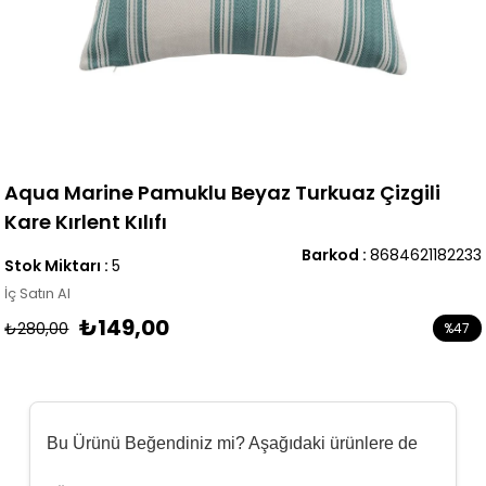
Aqua Marine Pamuklu Beyaz Turkuaz Çizgili
Kare Kırlent Kılıfı
Barkod
:
8684621182233
Stok Miktarı
:
5
İç Satın Al
₺149,00
₺280,00
%
47
İndirim
Bu Ürünü Beğendiniz mi? Aşağıdaki ürünlere de