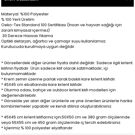
Materyal: %100 Polyester
% 100 Yerli Üretim
Oeko-Tex Standard 100 Sertifikası (İnsan ve hayvan sağlığı için
zararlı kimyasal içermez)
30 Derece Hassas Yıkama
Optikli detarjan, ağartıcı ve çamaşır suyu kullanılamaz.
Kurutucuda kurutmaya uygun değildir.
* Görsellerdeki diğer ürünler fiyata dahil değildir. Sadece ilgili kırlent
kılıfının fiyatıdır. Ürün sadece kılıf olarak satılmaktadır, içi
bulunmamaktadır.
* Krem zemin üzerine parlak varak baskılı kare kırlent kılıfıdır.
* 45X45 cm ebatlarında kare kırlent kılıfıdır.
* Oturma odası, bahçe ve outdoor kırlent kılıfı modelleri için
değerlendirilebilir.
* Görselde yer alan diğer ürünlerle ve yine önerilen ürünlerle harika
kombinlemeler yapabilir ve kendi stilinizi oluşturabilirsiniz.
* 45X45 cm kırlent kılıflarınız için;50X50 cm ve 380 gram ölçülerinde
veya 55X55 cm ve 450 gram ölçülerinde iç tercih edebilirsiniz.
* İçlerimiz % 100 polyester elyaftandır.