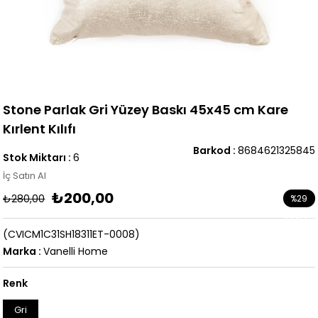
Stone Parlak Gri Yüzey Baskı 45x45 cm Kare
Kırlent Kılıfı
Barkod
:
8684621325845
Stok Miktarı
:
6
İç Satın Al
₺200,00
₺280,00
%
29
İndirim
(CVICM1C31SH18311ET-0008)
Marka
:
Vanelli Home
Renk
Gri