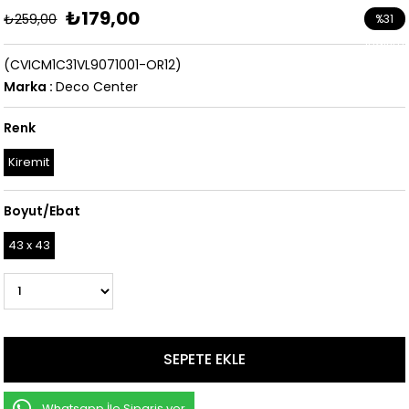
₺179,00
₺259,00
%
31
İndirim
(CVICM1C31VL9071001-OR12)
Marka
:
Deco Center
Renk
Kiremit
Boyut/Ebat
43 x 43
Whatsapp İle Sipariş ver