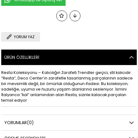
YORUM YAZ
ÜRÜN ÖZELLIKLERI
Resta Koleksiyonu – Kalıcılığın Zarafeti Trendler geçici, stil kalıcıdır.
“Resta”, Deco Center’ın zarafetle tasarlanmış parçalarının sadece
bir mevsimlik değil, bir ömürlük olduğunun ifadesi. Bu koleksiyon;
sadeliğe, uyuma ve huzurlu yaşam alanlarına sesleniyor. İsmini
İtalyanca “kal” anlamından alan Resta, sizinle kalacak parçaları
temsil ediyor
YORUMLAR
(0)