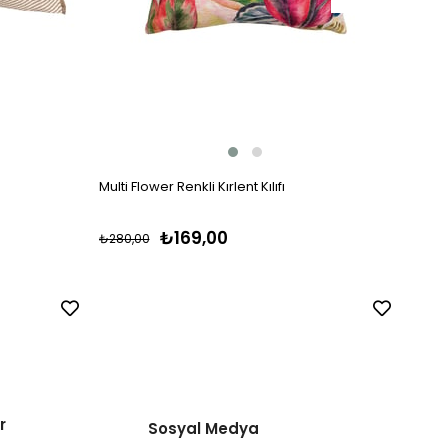
Multi Flower Renkli Kırlent Kılıfı
Multi 
₺169,00
₺280,00
₺319,
r
Sosyal Medya