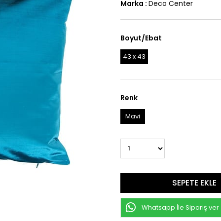
Marka
:
Deco Center
Boyut/Ebat
43 x 43
Renk
Mavi
Whatsapp İle Sipariş ver