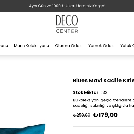
Aynı Gün ve 1000 ₺ Üzeri Ücretsiz Kargo!
iyonu
Marin Koleksiyonu
Oturma Odası
Yemek Odası
Yatak 
Blues Mavi Kadife Kırlen
Stok Miktarı
:
32
Bu koleksiyon; geçici trendlere d
sadeliği, sakinliği ve şıklığıyla 
₺179,00
₺259,00