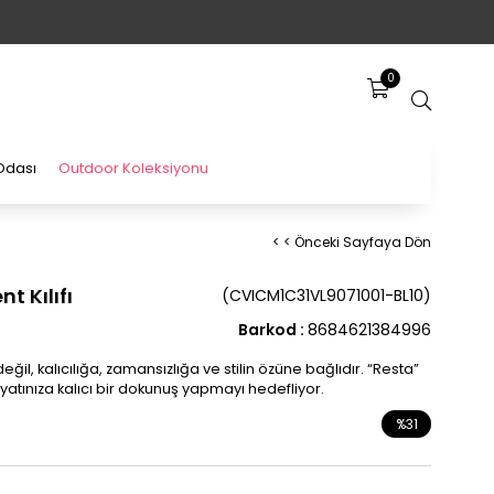
0
Odası
Outdoor Koleksiyonu
< < Önceki Sayfaya Dön
t Kılıfı
(CVICM1C31VL9071001-BL10)
Barkod
:
8684621384996
eğil, kalıcılığa, zamansızlığa ve stilin özüne bağlıdır. “Resta”
hayatınıza kalıcı bir dokunuş yapmayı hedefliyor.
%
31
İndirim