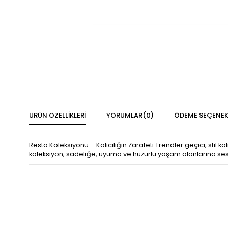
ÜRÜN ÖZELLIKLERI
YORUMLAR
(0)
ÖDEME SEÇENEK
Resta Koleksiyonu – Kalıcılığın Zarafeti Trendler geçici, stil 
koleksiyon; sadeliğe, uyuma ve huzurlu yaşam alanlarına sesle