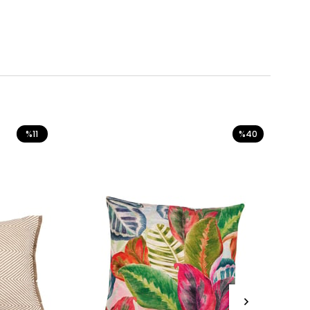
%11
%40