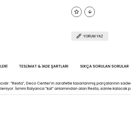
YORUM YAZ
LERI
TESLIMAT & İADE ŞARTLARI
SIKÇA SORULAN SORULAR
kalıcıdır. “Resta”, Deco Center’ın zarafetle tasarlanmış parçalarının sa
niyor. İsmini İtalyanca “kal” anlamından alan Resta, sizinle kalacak p