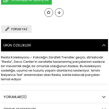
YORUM YAZ
ÜRÜN ÖZELLIKLERI
Resta Koleksiyonu – Kalıcılığın Zarafeti Trendler geçici, stil kalıcıdır.
“Resta”, Deco Center’ın zarafetle tasarlanmış parçalarının sadece
bir mevsimlik değil, bir ömürlük olduğunun ifadesi. Bu koleksiyon;
sadeliğe, uyuma ve huzurlu yaşam alanlarına sesleniyor. İsmini
İtalyanca “kal” anlamından alan Resta, sizinle kalacak parçaları
temsil ediyor
YORUMLAR
(0)