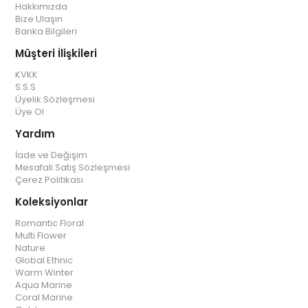
Hakkımızda
Bize Ulaşın
Banka Bilgileri
Müşteri İlişkileri
KVKK
S.S.S
Üyelik Sözleşmesi
Üye Ol
Yardım
İade ve Değişim
Mesafali Satış Sözleşmesi
Çerez Politikası
Koleksiyonlar
Romantic Floral
Multi Flower
Nature
Global Ethnic
Warm Winter
Aqua Marine
Coral Marine