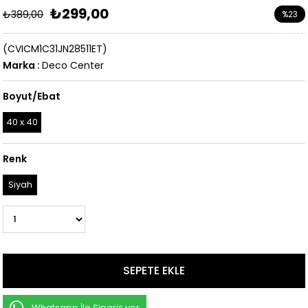
₺299,00
₺389,00
%
23
İndirim
(CVICM1C31JN28511ET)
Marka
:
Deco Center
Boyut/Ebat
40 x 40
Renk
Siyah
Whatsapp İle Sipariş ver