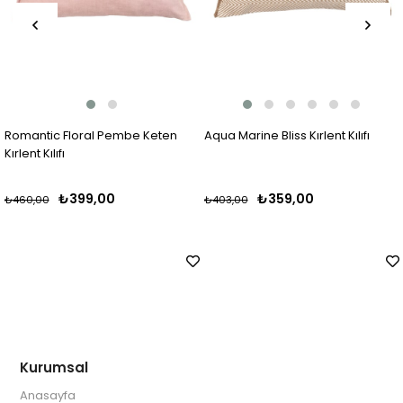
 Keten
Aqua Marine Bliss Kırlent Kılıfı
Multi Flower Renkli Kırlent 
₺359,00
₺169,00
₺403,00
₺280,00
Kurumsal
Anasayfa