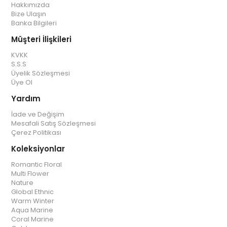
Hakkımızda
Bize Ulaşın
Banka Bilgileri
Müşteri İlişkileri
KVKK
S.S.S
Üyelik Sözleşmesi
Üye Ol
Yardım
İade ve Değişim
Mesafali Satış Sözleşmesi
Çerez Politikası
Koleksiyonlar
Romantic Floral
Multi Flower
Nature
Global Ethnic
Warm Winter
Aqua Marine
Coral Marine