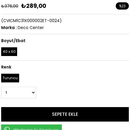
₺289,00
₺376,00
%
23
İndirim
(CVICM1C31X000002ET-0024)
Marka
:
Deco Center
Boyut/Ebat
40 x 60
Renk
Turuncu
Whatsapp İle Sipariş ver