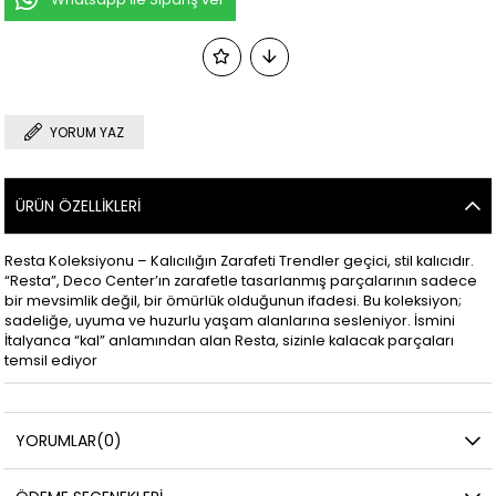
YORUM YAZ
ÜRÜN ÖZELLIKLERI
Resta Koleksiyonu – Kalıcılığın Zarafeti Trendler geçici, stil kalıcıdır.
“Resta”, Deco Center’ın zarafetle tasarlanmış parçalarının sadece
bir mevsimlik değil, bir ömürlük olduğunun ifadesi. Bu koleksiyon;
sadeliğe, uyuma ve huzurlu yaşam alanlarına sesleniyor. İsmini
İtalyanca “kal” anlamından alan Resta, sizinle kalacak parçaları
temsil ediyor
YORUMLAR
(0)