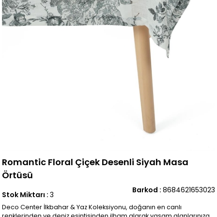
Romantic Floral Çiçek Desenli Siyah Masa
Örtüsü
Barkod
:
8684621653023
Stok Miktarı
:
3
Deco Center İlkbahar & Yaz Koleksiyonu, doğanın en canlı
renklerinden ve deniz esintisinden ilham alarak yaşam alanlarınıza