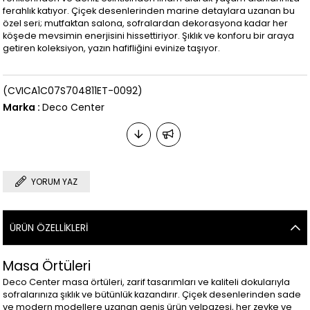
ferahlık katıyor. Çiçek desenlerinden marine detaylara uzanan bu
özel seri; mutfaktan salona, sofralardan dekorasyona kadar her
köşede mevsimin enerjisini hissettiriyor. Şıklık ve konforu bir araya
getiren koleksiyon, yazın hafifliğini evinize taşıyor.
(CVICA1C07S704811ET-0092)
Marka
:
Deco Center
YORUM YAZ
ÜRÜN ÖZELLIKLERI
Masa Örtüleri
Deco Center masa örtüleri, zarif tasarımları ve kaliteli dokularıyla
sofralarınıza şıklık ve bütünlük kazandırır. Çiçek desenlerinden sade
ve modern modellere uzanan geniş ürün yelpazesi, her zevke ve