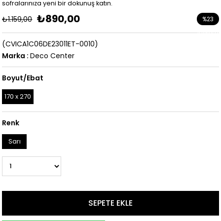
sofralarınıza yeni bir dokunuş katın.
₺890,00
₺1.159,00
%
23
İndirim
(CVICA1C06DE23011ET-0010)
Marka
:
Deco Center
Boyut/Ebat
170 x 270
Renk
Sarı