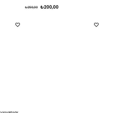
₺200,00
₺259,00
₺376,
unmamaktadır.