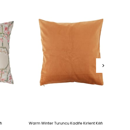
fı
Warm Winter Turuncu Kadife Kırlent Kılıfı
Global