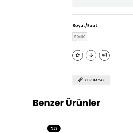
Boyut/Ebat
50x50
YORUM YAZ
Benzer Ürünler
%23