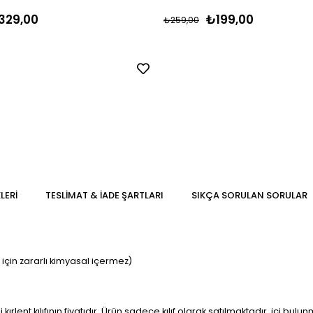
329,00
₺199,00
₺259,00
LERI
TESLIMAT & İADE ŞARTLARI
SIKÇA SORULAN SORULAR
için zararlı kimyasal içermez)
 kırlent kılıfının fiyatıdır. Ürün sadece kılıf olarak satılmaktadır, içi bul