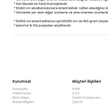
* Sarı Ekoseli ve Yünlü Kumaştandır.
* 50x50 cm ebatlarında kare kırlent kılıfıdır. Lütfen istediğin
* Görselde yer alan diğer ürünlerle ve yine önerilen ürünlerle h
* 50X50 cm kırlent kılıflarınız için;55X55 cm ve 450 gram ölçüler
* İçlerimiz % 100 polyester elyaftandır.
Kurumsal
Müşteri İlişkileri
Anasayfa
KVKK
Hakkımızda
S.S.S
Bize Ulaşın
Üyelik Sözleşmesi
Banka Bilgileri
Üye Ol