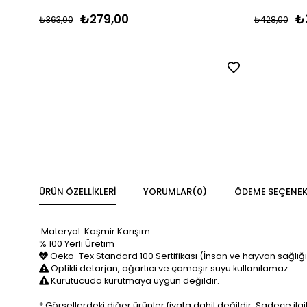
₺279,00
₺
₺363,00
₺428,00
ÜRÜN ÖZELLIKLERI
YORUMLAR
(0)
ÖDEME SEÇENEK
Materyal: Kaşmir Karışım
% 100 Yerli Üretim
Oeko-Tex Standard 100 Sertifikası (İnsan ve hayvan sağlığı 
Optikli detarjan, ağartıcı ve çamaşır suyu kullanılamaz.
Kurutucuda kurutmaya uygun değildir.
* Görsellerdeki diğer ürünler fiyata dahil değildir. Sadece ilgili