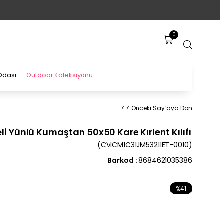
0
Odası
Outdoor Koleksiyonu
< < Önceki Sayfaya Dön
eli Yünlü Kumaştan 50x50 Kare Kırlent Kılıfı
(CVICM1C31JM53211ET-0010)
Barkod
:
8684621035386
%
41
İndirim