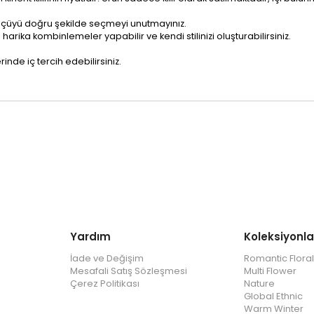
iz ölçüyü doğru şekilde seçmeyi unutmayınız.
arika kombinlemeler yapabilir ve kendi stilinizi oluşturabilirsiniz.
inde iç tercih edebilirsiniz.
Yardım
Koleksiyonla
İade ve Değişim
Romantic Floral
Mesafali Satış Sözleşmesi
Multi Flower
Çerez Politikası
Nature
Global Ethnic
Warm Winter