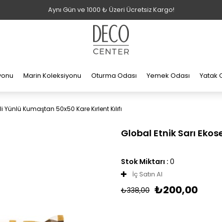
Aynı Gün ve 1000 ₺ Üzeri Ücretsiz Kargo!
iyonu
Marin Koleksiyonu
Oturma Odası
Yemek Odası
Yatak 
li Yünlü Kumaştan 50x50 Kare Kırlent Kılıfı
Global Etnik Sarı Ekos
Stok Miktarı
:
0
İç Satın Al
₺200,00
₺338,00