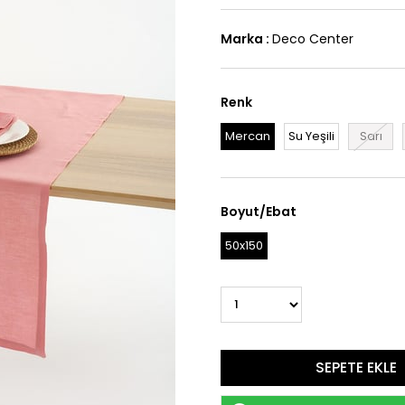
Marka
:
Deco Center
Renk
Mercan
Su Yeşili
Sarı
Boyut/Ebat
50x150