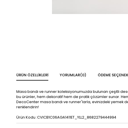
ÜRÜN ÖZELLIKLERI
YORUMLAR
(0)
ÖDEME SEÇENEK
Masa bandı ve runner koleksiyonumuzda bulunan çeşitli des
bu ürünler, hem dekoratif hem de pratik çözümler sunar. Hem 
DecoCenter masa bandı ve runner'larla, evinizdeki yemek deney
renklendirin!
Ürün Kodu :CVICB1C06AGA1411ET_YLL2_8682279444994