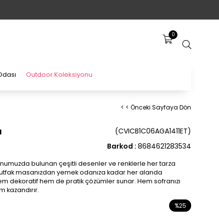
0
Odası
Outdoor Koleksiyonu
< < Önceki Sayfaya Dön
ı
(CVICB1C06AGA1411ET)
Barkod
:
8684621283534
numuzda bulunan çeşitli desenler ve renklerle her tarza
Mutfak masanızdan yemek odanıza kadar her alanda
hem dekoratif hem de pratik çözümler sunar. Hem sofranızı
m kazandırır.
%
25
İndirim