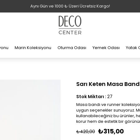
Aynı Gün ve 1000 ₺ Üzeri Ücretsiz Kargo!
iyonu
Marin Koleksiyonu
Oturma Odası
Yemek Odası
Yatak 
Sarı Keten Masa Band
Stok Miktarı
:
27
Masa bandı ve runner koleksiyo
uygun seçenekler sunuyoruz. 
kullanabileceğiniz bu ürünler, 
korur hem de estetik bir görünü
₺315,00
₺420,00