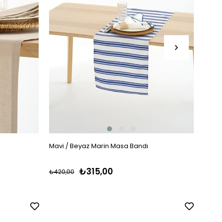
Mavi / Beyaz Marin Masa Bandı
Merca
₺315,00
₺420,00
₺595