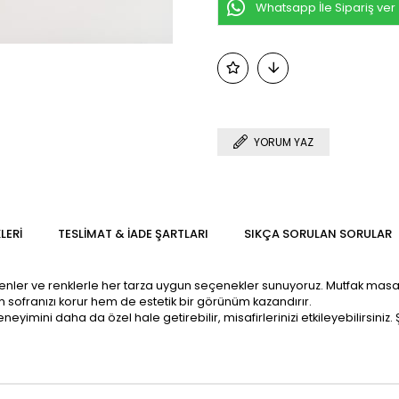
Whatsapp İle Sipariş ver
YORUM YAZ
LERI
TESLIMAT & İADE ŞARTLARI
SIKÇA SORULAN SORULAR
enler ve renklerle her tarza uygun seçenekler sunuyoruz. Mutfak mas
sofranızı korur hem de estetik bir görünüm kazandırır.
imini daha da özel hale getirebilir, misafirlerinizi etkileyebilirsiniz