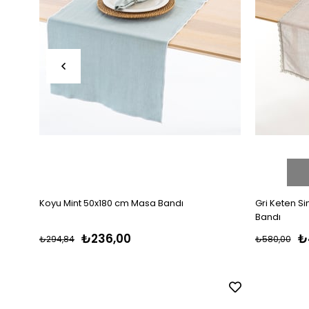
Koyu Mint 50x180 cm Masa Bandı
Gri Keten S
Bandı
₺236,00
₺
₺294,84
₺580,00