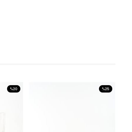
%20
%25