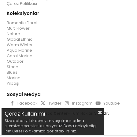
Çerez Politikası
Koleksiyonlar
Romantic Floral
Multi Flower
Nature
Global Ethnic
Warm Winter
Aqua Marine
Coral Marine
Outdoor
Stone
Blues
Marine
Yılbaşı
Sosyal Medya
Facebook
Twitter
Instagram
Youtube
Çerez Kullanımı
© 2025
Deco Center
- Tüm Hakları Saklıdır.
Size daha iyi bir deneyim yaşatmak adına
sitemizde çerezleri kullanıyoruz. Daha detaylı bilgi
için Çerez Politikamıza göz atabilirsiniz.