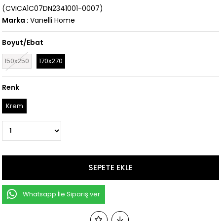
(CVICA1C07DN2341001-0007)
Marka
:
Vanelli Home
Boyut/Ebat
150x250
170x270
Renk
Krem
Whatsapp İle Sipariş ver