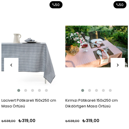
%50
%50
Lacivert Pötikareli 150x250 cm
Kırmızı Pötikareli 150x250 cm
Masa Örtüsü
Dikdörtgen Masa Örtüsü
₺319,00
₺319,00
₺638,00
₺638,00