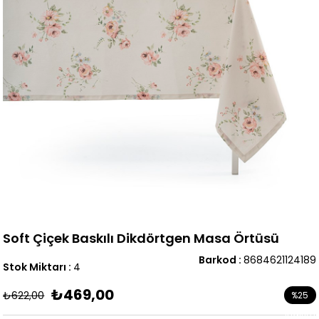
Soft Çiçek Baskılı Dikdörtgen Masa Örtüsü
Barkod
:
8684621124189
Stok Miktarı
:
4
₺469,00
₺622,00
%
25
İndirim