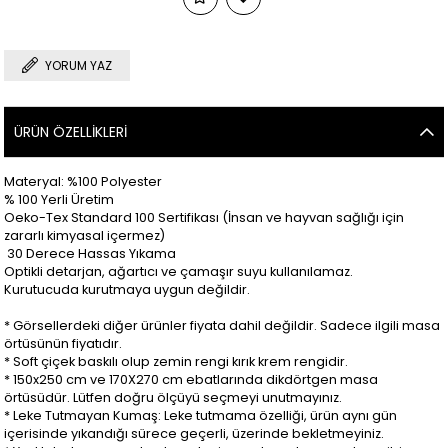
YORUM YAZ
ÜRÜN ÖZELLIKLERI
Materyal: %100 Polyester
% 100 Yerli Üretim
Oeko-Tex Standard 100 Sertifikası (İnsan ve hayvan sağlığı için
zararlı kimyasal içermez)
30 Derece Hassas Yıkama
Optikli detarjan, ağartıcı ve çamaşır suyu kullanılamaz.
Kurutucuda kurutmaya uygun değildir.
* Görsellerdeki diğer ürünler fiyata dahil değildir. Sadece ilgili masa
örtüsünün fiyatıdır.
* Soft çiçek baskılı olup zemin rengi kırık krem rengidir.
* 150x250 cm ve 170X270 cm ebatlarında dikdörtgen masa
örtüsüdür. Lütfen doğru ölçüyü seçmeyi unutmayınız.
* Leke Tutmayan Kumaş: Leke tutmama özelliği, ürün aynı gün
içerisinde yıkandığı sürece geçerli, üzerinde bekletmeyiniz.