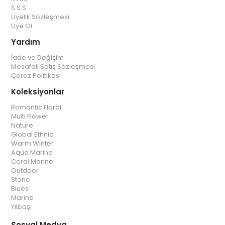
S.S.S
Üyelik Sözleşmesi
Üye Ol
Yardım
İade ve Değişim
Mesafali Satış Sözleşmesi
Çerez Politikası
Koleksiyonlar
Romantic Floral
Multi Flower
Nature
Global Ethnic
Warm Winter
Aqua Marine
Coral Marine
Outdoor
Stone
Blues
Marine
Yılbaşı
Sosyal Medya