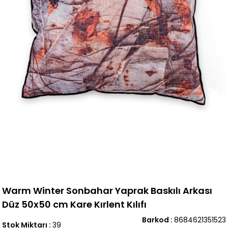
Warm Winter Sonbahar Yaprak Baskılı Arkası
Düz 50x50 cm Kare Kırlent Kılıfı
Barkod
:
8684621351523
Stok Miktarı
:
39