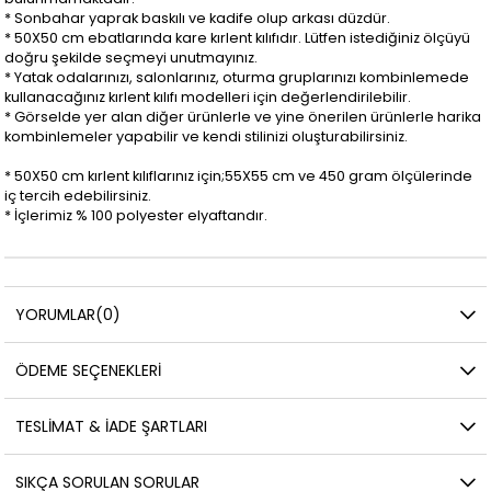
* Sonbahar yaprak baskılı ve kadife olup arkası düzdür.
* 50X50 cm ebatlarında kare kırlent kılıfıdır. Lütfen istediğiniz ölçüyü
doğru şekilde seçmeyi unutmayınız.
* Yatak odalarınızı, salonlarınız, oturma gruplarınızı kombinlemede
kullanacağınız kırlent kılıfı modelleri için değerlendirilebilir.
* Görselde yer alan diğer ürünlerle ve yine önerilen ürünlerle harika
kombinlemeler yapabilir ve kendi stilinizi oluşturabilirsiniz.
* 50X50 cm kırlent kılıflarınız için;55X55 cm ve 450 gram ölçülerinde
iç tercih edebilirsiniz.
* İçlerimiz % 100 polyester elyaftandır.
YORUMLAR
(0)
ÖDEME SEÇENEKLERI
TESLIMAT & İADE ŞARTLARI
SIKÇA SORULAN SORULAR