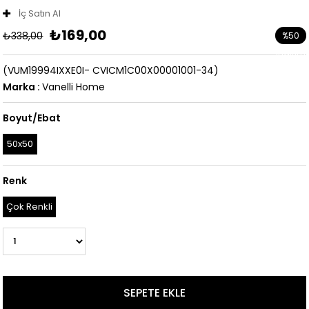
İç Satın Al
₺169,00
₺338,00
%
50
İndirim
(VUM19994IXXE0I- CVICM1C00X00001001-34)
Marka
:
Vanelli Home
Boyut/Ebat
50x50
Renk
Çok Renkli