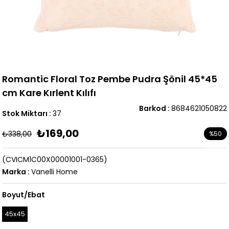
Romantic Floral Toz Pembe Pudra Şönil 45*45
cm Kare Kırlent Kılıfı
Barkod
:
8684621050822
Stok Miktarı
:
37
₺169,00
₺338,00
%
50
İndirim
(CVICM1C00X00001001-0365)
Marka
:
Vanelli Home
Boyut/Ebat
45x45