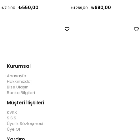
0,00
₺990,00
₺1.
₺1.289,00
₺1.949,00
Kurumsal
Anasayfa
Hakkımızda
Bize Ulaşın
Banka Bilgileri
Müşteri İlişkileri
KVKK
S.S.S
Üyelik Sözleşmesi
Üye Ol
Yardım