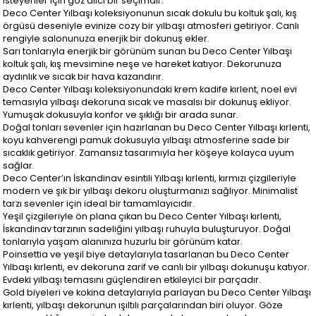
isteyenler için göz alıcı bir seçimdir.
Deco Center Yılbaşı koleksiyonunun sıcak dokulu bu koltuk şalı, kış
örgüsü deseniyle evinize cozy bir yılbaşı atmosferi getiriyor. Canlı
rengiyle salonunuza enerjik bir dokunuş ekler.
Sarı tonlarıyla enerjik bir görünüm sunan bu Deco Center Yılbaşı
koltuk şalı, kış mevsimine neşe ve hareket katıyor. Dekorunuza
aydınlık ve sıcak bir hava kazandırır.
Deco Center Yılbaşı koleksiyonundaki krem kadife kırlent, noel evi
temasıyla yılbaşı dekoruna sıcak ve masalsı bir dokunuş ekliyor.
Yumuşak dokusuyla konfor ve şıklığı bir arada sunar.
Doğal tonları sevenler için hazırlanan bu Deco Center Yılbaşı kırlenti,
koyu kahverengi pamuk dokusuyla yılbaşı atmosferine sade bir
sıcaklık getiriyor. Zamansız tasarımıyla her köşeye kolayca uyum
sağlar.
Deco Center’ın İskandinav esintili Yılbaşı kırlenti, kırmızı çizgileriyle
modern ve şık bir yılbaşı dekoru oluşturmanızı sağlıyor. Minimalist
tarzı sevenler için ideal bir tamamlayıcıdır.
Yeşil çizgileriyle ön plana çıkan bu Deco Center Yılbaşı kırlenti,
İskandinav tarzının sadeliğini yılbaşı ruhuyla buluşturuyor. Doğal
tonlarıyla yaşam alanınıza huzurlu bir görünüm katar.
Poinsettia ve yeşil biye detaylarıyla tasarlanan bu Deco Center
Yılbaşı kırlenti, ev dekoruna zarif ve canlı bir yılbaşı dokunuşu katıyor.
Evdeki yılbaşı temasını güçlendiren etkileyici bir parçadır.
Gold biyeleri ve kokina detaylarıyla parlayan bu Deco Center Yılbaşı
kırlenti, yılbaşı dekorunun ışıltılı parçalarından biri oluyor. Göze