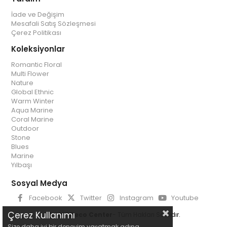
İade ve Değişim
Mesafali Satış Sözleşmesi
Çerez Politikası
Koleksiyonlar
Romantic Floral
Multi Flower
Nature
Global Ethnic
Warm Winter
Aqua Marine
Coral Marine
Outdoor
Stone
Blues
Marine
Yılbaşı
Sosyal Medya
Facebook
Twitter
Instagram
Youtube
Çerez Kullanımı
© 2025
Deco Center
- Tüm Hakları Saklıdır.
Size daha iyi bir deneyim yaşatmak adına