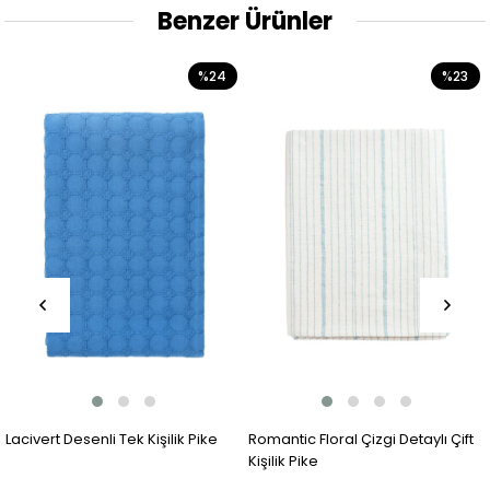
Benzer Ürünler
%24
%23
ÜCRE
li Tek Kişilik Pike
Romantic Floral Çizgi Detaylı Çift
Gri Desenli Çift
Kişilik Pike