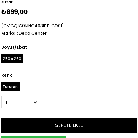
sunar.
₺899,00
(CVICQ1C01JNC4931ET-GD01)
Marka
:
Deco Center
Boyut/Ebat
250 x 260
Renk
Turuncu