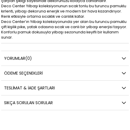
çarpan şıklığı sayesinde dekorunuzu kolayca canlandırır.
Deco Center Yılbaşı koleksiyonunun sıcak tonlu bu turuncu pamuklu
kırlenti, yılbaşı dekoruna enerjik ve modern bir hava kazandırıyor.
Renk etkisiyle ortama sıcaklık ve canlılık katar.
Deco Center’ın Yılbaşı koleksiyonunda yer alan bu turuncu pamuklu
çift kişilik pike, yatak odasına sıcak ve canlı bir yılbaşı enerjisi taşıyor.
Konforlu pamuk dokusuyla yılbaşı sezonunda keyifli bir kullanım
sunar.
YORUMLAR
(0)
ÖDEME SEÇENEKLERI
TESLIMAT & İADE ŞARTLARI
SIKÇA SORULAN SORULAR