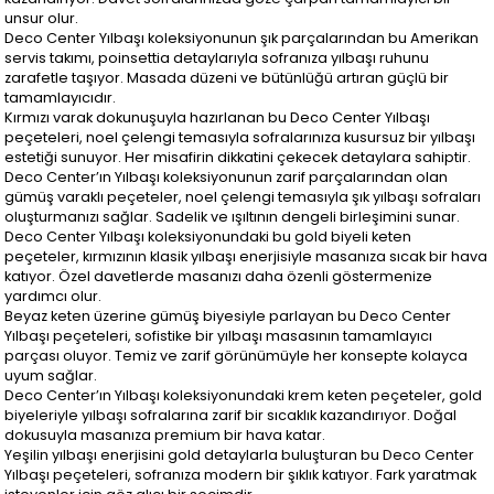
unsur olur.
Deco Center Yılbaşı koleksiyonunun şık parçalarından bu Amerikan
servis takımı, poinsettia detaylarıyla sofranıza yılbaşı ruhunu
zarafetle taşıyor. Masada düzeni ve bütünlüğü artıran güçlü bir
tamamlayıcıdır.
Kırmızı varak dokunuşuyla hazırlanan bu Deco Center Yılbaşı
peçeteleri, noel çelengi temasıyla sofralarınıza kusursuz bir yılbaşı
estetiği sunuyor. Her misafirin dikkatini çekecek detaylara sahiptir.
Deco Center’ın Yılbaşı koleksiyonunun zarif parçalarından olan
gümüş varaklı peçeteler, noel çelengi temasıyla şık yılbaşı sofraları
oluşturmanızı sağlar. Sadelik ve ışıltının dengeli birleşimini sunar.
Deco Center Yılbaşı koleksiyonundaki bu gold biyeli keten
peçeteler, kırmızının klasik yılbaşı enerjisiyle masanıza sıcak bir hava
katıyor. Özel davetlerde masanızı daha özenli göstermenize
yardımcı olur.
Beyaz keten üzerine gümüş biyesiyle parlayan bu Deco Center
Yılbaşı peçeteleri, sofistike bir yılbaşı masasının tamamlayıcı
parçası oluyor. Temiz ve zarif görünümüyle her konsepte kolayca
uyum sağlar.
Deco Center’ın Yılbaşı koleksiyonundaki krem keten peçeteler, gold
biyeleriyle yılbaşı sofralarına zarif bir sıcaklık kazandırıyor. Doğal
dokusuyla masanıza premium bir hava katar.
Yeşilin yılbaşı enerjisini gold detaylarla buluşturan bu Deco Center
Yılbaşı peçeteleri, sofranıza modern bir şıklık katıyor. Fark yaratmak