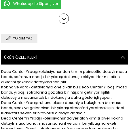
Whatsapp İle Sipariş ver
YORUM YAZ
ÜRÜN ÖZELLIKLERI
Deco Center Yılbaşı koleksiyonundan kırmızı poinsettia detaylı masa
bandı, sofranıza enerjik bir yılbaşı dokunuşu ekliyor. Her misafirin
dikkatini çekecek detaylara sahiptir.
Kokina ve varak detaylarıyla öne çıkan bu Deco Center Yılbaşı masa
bandı, yılbaşı sofralarına göz alıcı bir ihtişam getiriyor. Işıltılı
dokusuyla masanızı tek bir dokunuşla daha gösterişli yapar.
Deco Center Yılbaşı ruhunu ekose deseniyle buluşturan bu masa
bandı, sıcak ve geleneksel bir yılbaşı atmosferi yaratmak için ideal.
Klasik tarz sevenlerin favorisi olmaya adaydır.
Deco Center’ın Yılbaşı koleksiyonunda yer alan kırmızı biyeli kokina
detaylı masa bandı, masanıza zarif ve canlı bir yılbaşı hareketi
kazandırıyor. Davet sofralarınızda göze çarpan tamamlayıcı bir