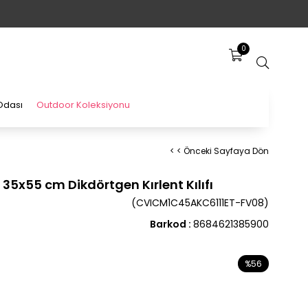
0
Odası
Outdoor Koleksiyonu
< < Önceki Sayfaya Dön
35x55 cm Dikdörtgen Kırlent Kılıfı
(CVICM1C45AKC6111ET-FV08)
Barkod
:
8684621385900
%
56
İndirim