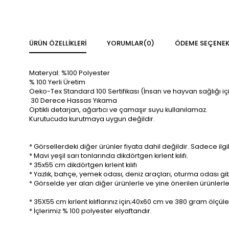
ÜRÜN ÖZELLIKLERI
YORUMLAR
(0)
ÖDEME SEÇENEK
Materyal: %100 Polyester
% 100 Yerli Üretim
Oeko-Tex Standard 100 Sertifikası (İnsan ve hayvan sağlığı iç
30 Derece Hassas Yıkama
Optikli detarjan, ağartıcı ve çamaşır suyu kullanılamaz.
Kurutucuda kurutmaya uygun değildir.
* Görsellerdeki diğer ürünler fiyata dahil değildir. Sadece ilgi
* Mavi yeşil sarı tonlarında dikdörtgen kırlent kılıfı.
* 35x55 cm dikdörtgen kırlent kılıfı
* Yazlık, bahçe, yemek odası, deniz araçları, oturma odası gib
* Görselde yer alan diğer ürünlerle ve yine önerilen ürünlerle h
* 35X55 cm kırlent kılıflarınız için;40x60 cm ve 380 gram ölçüler
* İçlerimiz % 100 polyester elyaftandır.