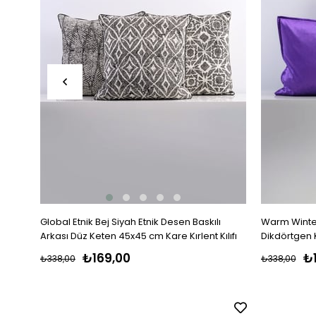
Global Etnik Bej Siyah Etnik Desen Baskılı
Warm Winter
Arkası Düz Keten 45x45 cm Kare Kırlent Kılıfı
Dikdörtgen Kı
₺169,00
₺
₺338,00
₺338,00