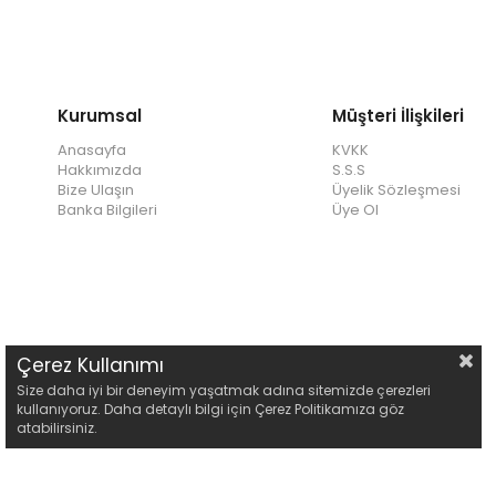
Kurumsal
Müşteri İlişkileri
Anasayfa
KVKK
Hakkımızda
S.S.S
Bize Ulaşın
Üyelik Sözleşmesi
Banka Bilgileri
Üye Ol
Çerez Kullanımı
Size daha iyi bir deneyim yaşatmak adına sitemizde çerezleri
kullanıyoruz. Daha detaylı bilgi için Çerez Politikamıza göz
atabilirsiniz.