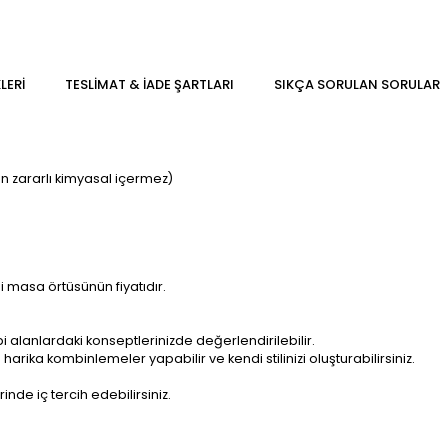
LERI
TESLIMAT & İADE ŞARTLARI
SIKÇA SORULAN SORULAR
in zararlı kimyasal içermez)
li masa örtüsünün fiyatıdır.
i alanlardaki konseptlerinizde değerlendirilebilir.
arika kombinlemeler yapabilir ve kendi stilinizi oluşturabilirsiniz.
inde iç tercih edebilirsiniz.