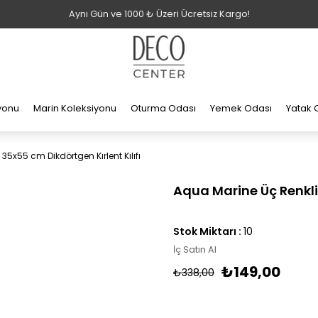
Aynı Gün ve 1000 ₺ Üzeri Ücretsiz Kargo!
iyonu
Marin Koleksiyonu
Oturma Odası
Yemek Odası
Yatak 
35x55 cm Dikdörtgen Kırlent Kılıfı
Aqua Marine Üç Renkli 
Stok Miktarı
:
10
İç Satın Al
₺149,00
₺338,00