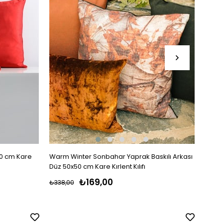
50 cm Kare
Warm Winter Sonbahar Yaprak Baskılı Arkası
Warm 
Düz 50x50 cm Kare Kırlent Kılıfı
Renkli
₺169,00
₺338,00
₺338,