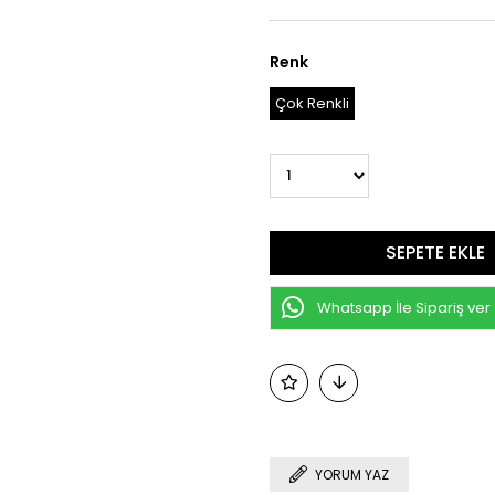
Renk
Çok Renkli
Whatsapp İle Sipariş ver
YORUM YAZ