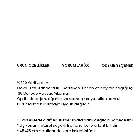
ÜRÜN ÖZELLIKLERI
YORUMLAR
(0)
ÖDEME SEÇENEK
% 100 Yerli Üretim
Oeko-Tex Standard 100 Sertifikası (İnsan ve hayvan sağlığı iç
30 Derece Hassas Yıkama
Optikli detarjan, ağartıcı ve çamaşır suyu kullanılamaz.
Kurutucuda kurutmaya uygun değildir.
* Görsellerdeki diğer ürünler fiyata dahil değildir. Sadece ilgili
* Üç kenarı naturel saçaklı lila renkli kare kırlent kılıfıdır.
* 45x45 cm ebatlarında kare kırlent kılıfıdır.