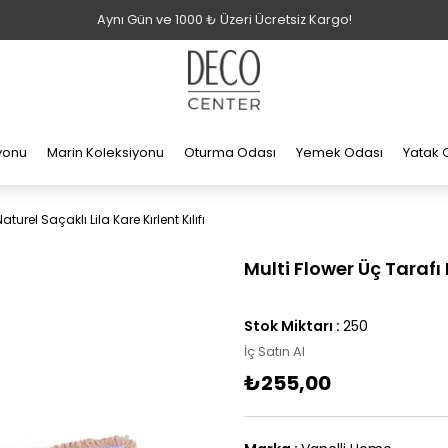
Aynı Gün ve 1000 ₺ Üzeri Ücretsiz Kargo!
iyonu
Marin Koleksiyonu
Oturma Odası
Yemek Odası
Yatak 
turel Saçaklı Lila Kare Kırlent Kılıfı
Multi Flower Üç Tarafı N
Stok Miktarı
:
250
İç Satın Al
₺255,00