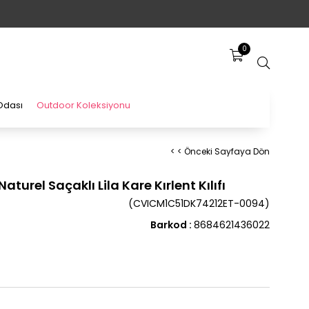
0
Odası
Outdoor Koleksiyonu
< < Önceki Sayfaya Dön
aturel Saçaklı Lila Kare Kırlent Kılıfı
(CVICM1C51DK74212ET-0094)
Barkod
:
8684621436022