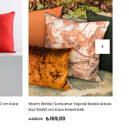
50 cm Kare
Warm Winter Sonbahar Yaprak Baskılı Arkası
Warm 
Düz 50x50 cm Kare Kırlent Kılıfı
Renkli
₺169,00
₺338,00
₺338,