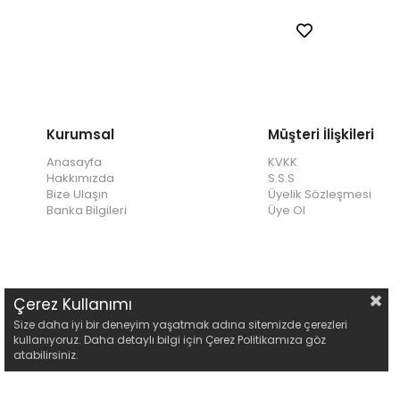
Kurumsal
Müşteri İlişkileri
Anasayfa
KVKK
Hakkımızda
S.S.S
Bize Ulaşın
Üyelik Sözleşmesi
Banka Bilgileri
Üye Ol
Çerez Kullanımı
Size daha iyi bir deneyim yaşatmak adına sitemizde çerezleri
kullanıyoruz. Daha detaylı bilgi için Çerez Politikamıza göz
atabilirsiniz.