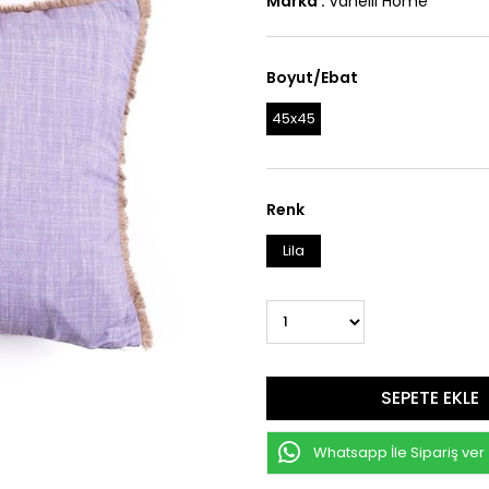
Marka
:
Vanelli Home
Boyut/Ebat
45x45
Renk
Lila
Whatsapp İle Sipariş ver