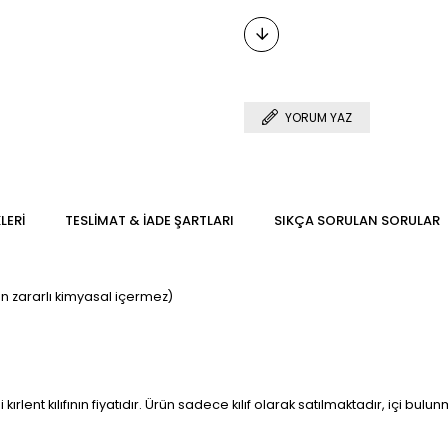
YORUM YAZ
LERI
TESLIMAT & İADE ŞARTLARI
SIKÇA SORULAN SORULAR
in zararlı kimyasal içermez)
 kırlent kılıfının fiyatıdır. Ürün sadece kılıf olarak satılmaktadır, içi bul