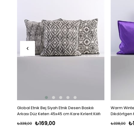
Global Etnik Bej Siyah Etnik Desen Baskılı
Warm Winter
Arkası Düz Keten 45x45 cm Kare Kırlent Kılıfı
Dikdörtgen Kı
₺169,00
₺
₺338,00
₺338,00