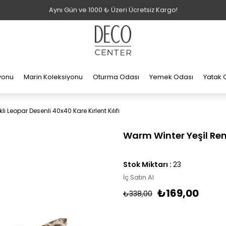
Aynı Gün ve 1000 ₺ Üzeri Ücretsiz Kargo!
iyonu
Marin Koleksiyonu
Oturma Odası
Yemek Odası
Yatak 
i Leopar Desenli 40x40 Kare Kırlent Kılıfı
Warm Winter Yeşil Renk
Stok Miktarı
:
23
İç Satın Al
₺169,00
₺338,00