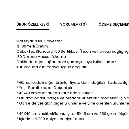
ÜRÜN ÖZELLIKLERI
YORUMLAR
(0)
ÖDEME SEÇENEK
Materyal: %100 Polyester
% 100 Yerli Üretim
Oeko-Tex Standard 100 Sertifikası (İnsan ve hayvan sağlığı iç
30 Derece Hassas Yıkama
Optikli detarjan, ağartıcı ve çamaşır suyu kullanılamaz.
Kurutucuda kurutmaya uygun değildir.
* Görsellerdeki diğer ürünler fiyata dahil değildir. Sadece ilgili
* Yeşil Renkli Leopar Desenlidir.
* 40x40 cm ebatlarında kare kırlent kılıfıdır.
* Oturma odası, bahçe ve outdoor kırlent kılıfı modelleri için d
* Görselde yer alan diğer ürünlerle ve yine önerilen ürünlerle h
* 40X40 cm yastık kılıflarınız için; 45X45 cm ve 250 gram ölçü
* İçlerimiz % 100 polyester elyaftandır.