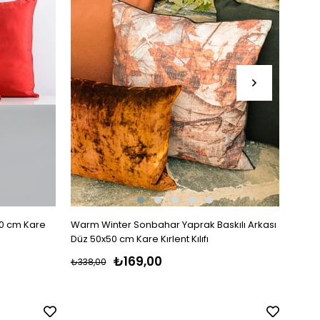
50 cm Kare
Warm Winter Sonbahar Yaprak Baskılı Arkası
Warm 
Düz 50x50 cm Kare Kırlent Kılıfı
Renkli
₺169,00
₺338,00
₺338,