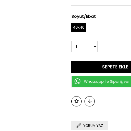
Boyut/Ebat
40x40
Whatsapp İle Sipariş ver
YORUM YAZ