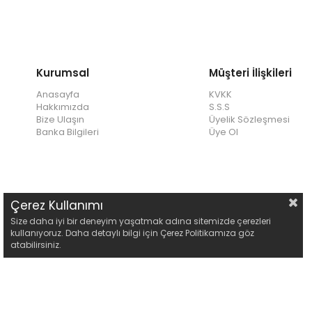
Kurumsal
Müşteri İlişkileri
Anasayfa
KVKK
Hakkımızda
S.S.S
Bize Ulaşın
Üyelik Sözleşmesi
Banka Bilgileri
Üye Ol
Çerez Kullanımı
Size daha iyi bir deneyim yaşatmak adına sitemizde çerezleri
kullanıyoruz. Daha detaylı bilgi için Çerez Politikamıza göz
atabilirsiniz.