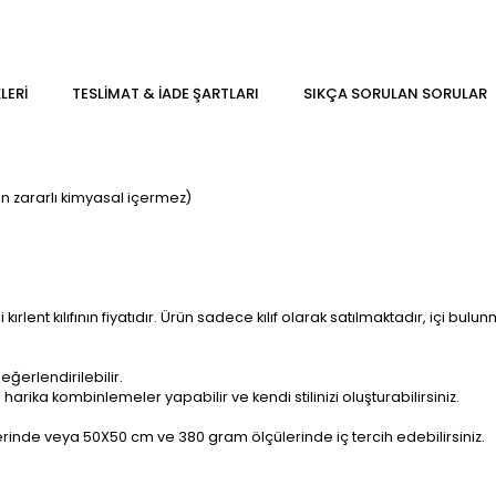
LERI
TESLIMAT & İADE ŞARTLARI
SIKÇA SORULAN SORULAR
in zararlı kimyasal içermez)
 kırlent kılıfının fiyatıdır. Ürün sadece kılıf olarak satılmaktadır, içi bul
eğerlendirilebilir.
arika kombinlemeler yapabilir ve kendi stilinizi oluşturabilirsiniz.
lerinde veya 50X50 cm ve 380 gram ölçülerinde iç tercih edebilirsiniz.