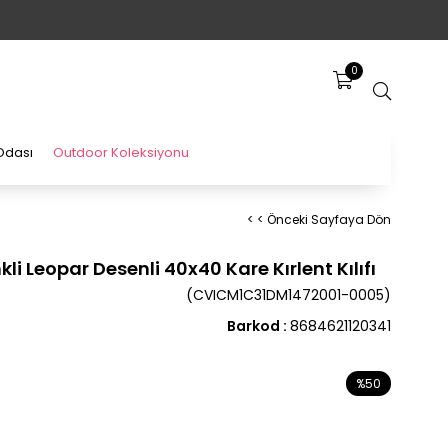
0
Odası
Outdoor Koleksiyonu
< < Önceki Sayfaya Dön
li Leopar Desenli 40x40 Kare Kırlent Kılıfı
(CVICM1C31DM1472001-0005)
Barkod
:
8684621120341
%
50
İndirim