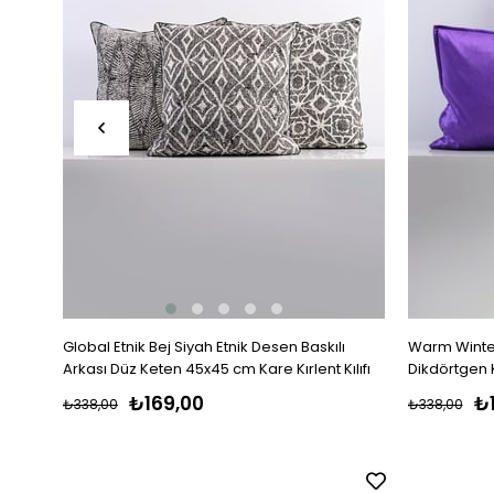
Global Etnik Bej Siyah Etnik Desen Baskılı
Warm Winter
Arkası Düz Keten 45x45 cm Kare Kırlent Kılıfı
Dikdörtgen Kı
₺169,00
₺
₺338,00
₺338,00