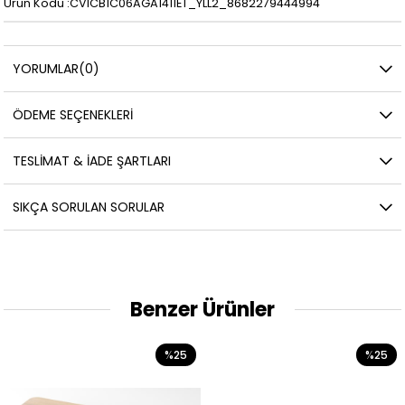
Ürün Kodu :CVICB1C06AGA1411ET_YLL2_8682279444994
YORUMLAR
(0)
ÖDEME SEÇENEKLERI
TESLIMAT & İADE ŞARTLARI
SIKÇA SORULAN SORULAR
Benzer Ürünler
%25
%25