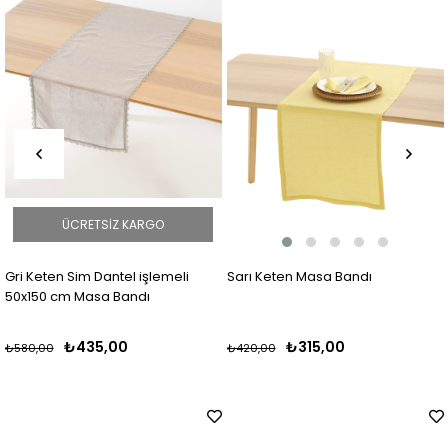
ÜCRETSIZ KARGO
Keten Sim Dantel işlemeli
Sarı Keten Masa Bandı
Kete
150 cm Masa Bandı
₺435,00
₺315,00
0,00
₺420,00
₺420