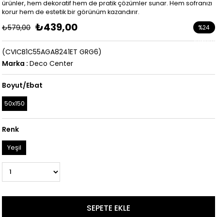
ürünler, hem dekoratif hem de pratik çözümler sunar. Hem sofranızı
korur hem de estetik bir görünüm kazandırır.
₺439,00
₺579,00
%
24
İndirim
(CVICB1C55AGA8241ET GRG6)
Marka
:
Deco Center
Boyut/Ebat
50x150
Renk
Yeşil