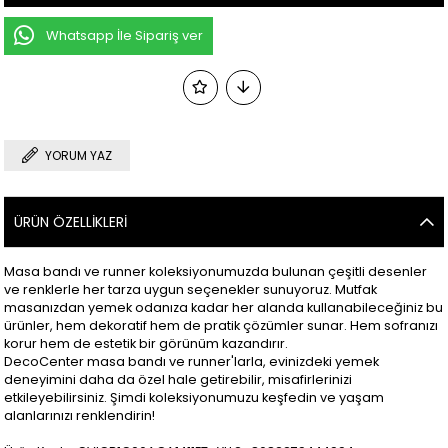
Whatsapp İle Sipariş ver
YORUM YAZ
ÜRÜN ÖZELLIKLERI
Masa bandı ve runner koleksiyonumuzda bulunan çeşitli desenler
ve renklerle her tarza uygun seçenekler sunuyoruz. Mutfak
masanızdan yemek odanıza kadar her alanda kullanabileceğiniz bu
ürünler, hem dekoratif hem de pratik çözümler sunar. Hem sofranızı
korur hem de estetik bir görünüm kazandırır.
DecoCenter masa bandı ve runner'larla, evinizdeki yemek
deneyimini daha da özel hale getirebilir, misafirlerinizi
etkileyebilirsiniz. Şimdi koleksiyonumuzu keşfedin ve yaşam
alanlarınızı renklendirin!