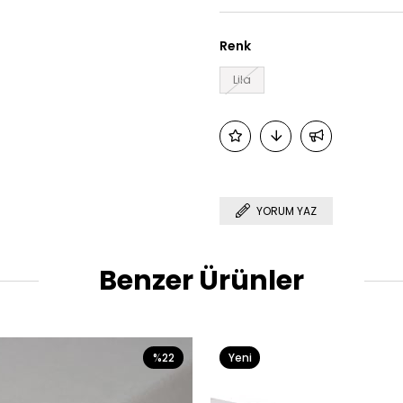
Renk
Lila
YORUM YAZ
Benzer Ürünler
%22
Yeni
Ürün