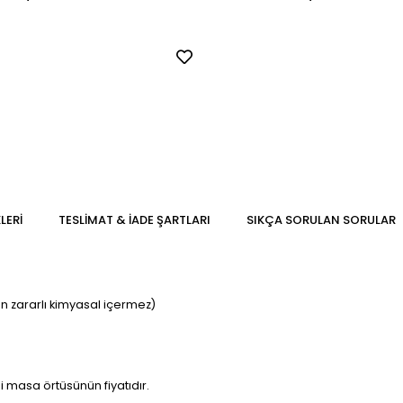
LERI
TESLIMAT & İADE ŞARTLARI
SIKÇA SORULAN SORULAR
in zararlı kimyasal içermez)
li masa örtüsünün fiyatıdır.