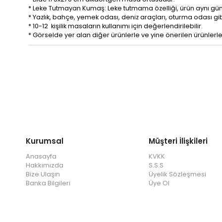
* Leke Tutmayan Kumaş: Leke tutmama özelliği, ürün aynı gün 
* Yazlık, bahçe, yemek odası, deniz araçları, oturma odası gib
* 10-12 kişilik masaların kullanımı için değerlendirilebilir.
* Görselde yer alan diğer ürünlerle ve yine önerilen ürünlerle h
Kurumsal
Müşteri İlişkileri
Anasayfa
KVKK
Hakkımızda
S.S.S
Bize Ulaşın
Üyelik Sözleşmesi
Banka Bilgileri
Üye Ol