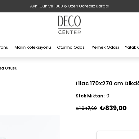
Aynı Gün ve 1000 ₺ Üzeri Ücretsiz Kargo!
iyonu
Marin Koleksiyonu
Oturma Odası
Yemek Odası
Yatak 
sa Örtüsü
Lilac 170x270 cm Dik
Stok Miktarı
:
0
₺839,00
₺1.047,60