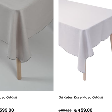
asa Örtüsü
Gri Keten Kare Masa Örtüsü
599,00
₺459,00
₺604,00