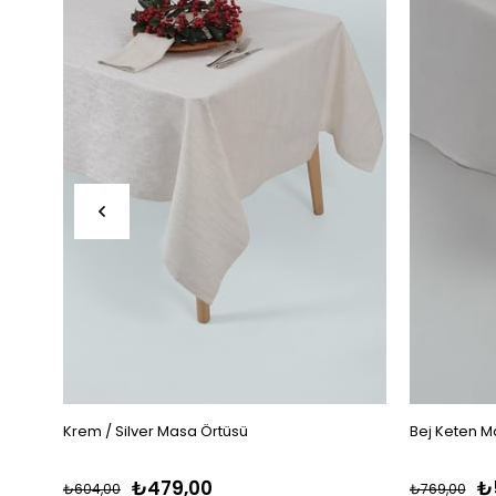
Krem / Silver Masa Örtüsü
Bej Keten M
₺479,00
₺
₺604,00
₺769,00