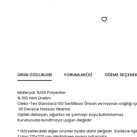
ÜRÜN ÖZELLIKLERI
YORUMLAR
(0)
ÖDEME SEÇENEK
Materyal: %100 Polyester
% 100 Yerli Üretim
Oeko-Tex Standard 100 Sertifikası (İnsan ve hayvan sağlığı iç
30 Derece Hassas Yıkama
Optikli detarjan, ağartıcı ve çamaşır suyu kullanılamaz.
Kurutucuda kurutmaya uygun değildir.
* Görsellerdeki diğer ürünler fiyata dahil değildir. Sadece ilgi
* Lilac 170x270 cm dikdörtgen masa örtüsüdür.