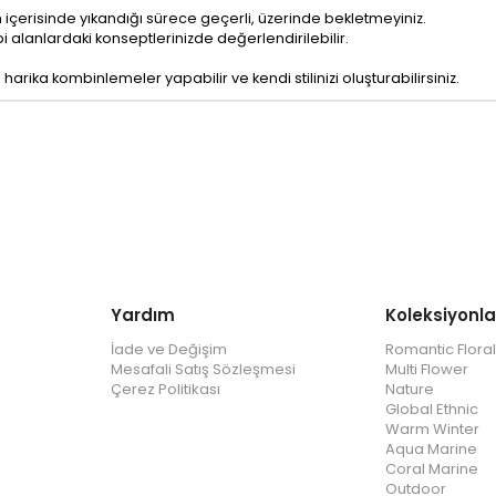
içerisinde yıkandığı sürece geçerli, üzerinde bekletmeyiniz.
i alanlardaki konseptlerinizde değerlendirilebilir.
arika kombinlemeler yapabilir ve kendi stilinizi oluşturabilirsiniz.
Yardım
Koleksiyonla
İade ve Değişim
Romantic Floral
Mesafali Satış Sözleşmesi
Multi Flower
Çerez Politikası
Nature
Global Ethnic
Warm Winter
Aqua Marine
Coral Marine
Outdoor