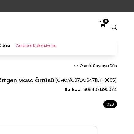
0
Odası
Outdoor Koleksiyonu
< < Önceki Sayfaya Dön
dörtgen Masa Örtüsü
(CVICA1C07DO64711ET-0005)
Barkod
:
8684621396074
%
20
İndirim