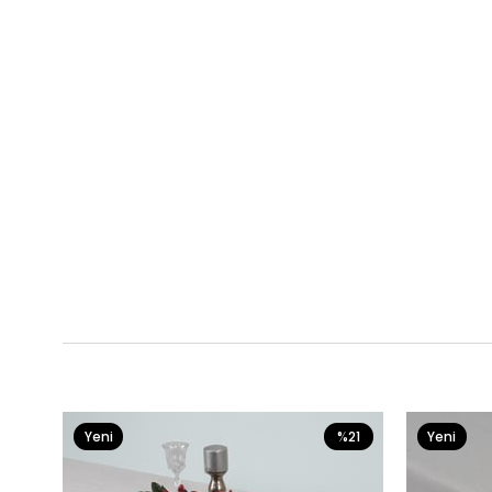
Yeni
%21
Yeni
Ürün
Ürün