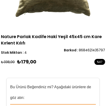
Nature Parlak Kadife Haki Yeşil 45x45 cm Kare
Kırlent Kılıfı
Barkod
:
8684621435797
Stok Miktarı
:
4
₺179,00
₺338,00
%
47
İndirim
Bu Ürünü Beğendiniz mi? Aşağıdaki ürünlere de
göz atın: