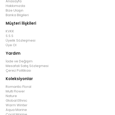
Anasayfa
Hakkımızda
Bize Ulaşın
Banka Bilgileri
Müşteri İlişkileri
KVKK
S.S.S
Üyelik Sözleşmesi
Üye Ol
Yardım
İade ve Değişim
Mesafali Satış Sözleşmesi
Çerez Politikası
Koleksiyonlar
Romantic Floral
Multi Flower
Nature
Global Ethnic
Warm Winter
Aqua Marine
Coral Marine