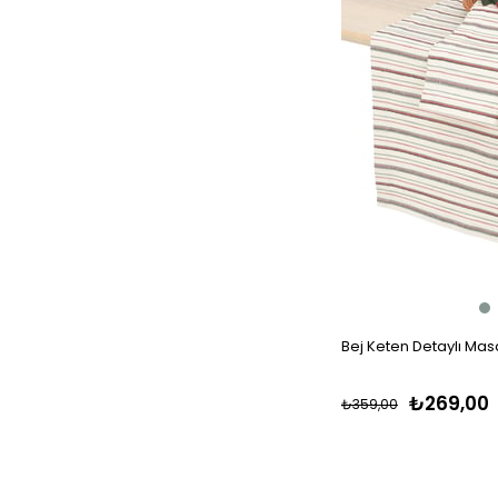
Bej Keten Detaylı Mas
₺269,00
₺359,00