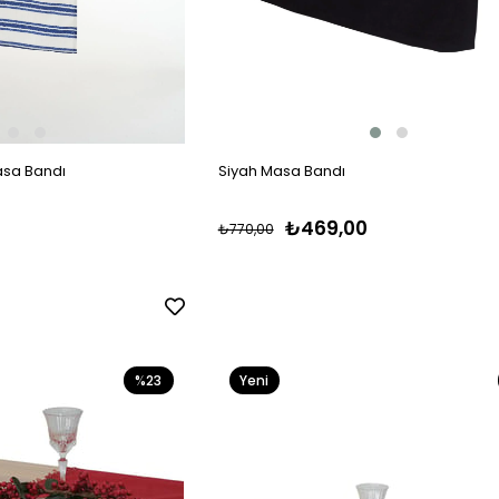
asa Bandı
Siyah Masa Bandı
₺469,00
₺770,00
%23
Yeni
Ürün