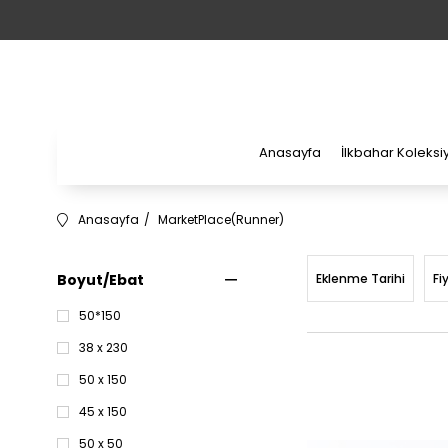
Anasayfa
İlkbahar Koleks
Anasayfa
MarketPlace(Runner)
Boyut/Ebat
Eklenme Tarihi
Fi
50*150
38 x 230
50 x 150
45 x 150
50 x 50