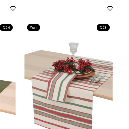
%24
Yeni
%23
Ürün