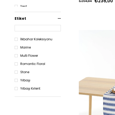
₺236,00
₺294,84
Yeşil
Mint
Etiket
Bej
Kahverengi
Lacivert
İlkbahar Koleksiyonu
Pembe
Marine
Multi Flower
Romantic Floral
Stone
Yılbaşı
Yılbaşı Kırlent