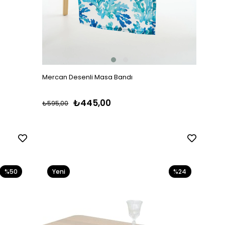
Mercan Desenli Masa Bandı
₺445,00
₺595,00
%50
Yeni
%24
Ürün