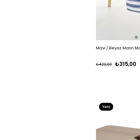
Mavi / Beyaz Marin M
₺315,00
₺420,00
Yeni
Ürün