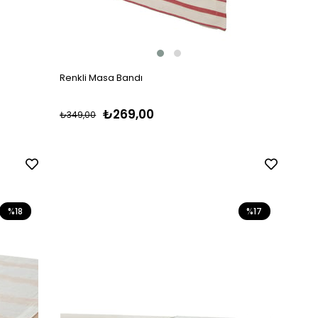
Renkli Masa Bandı
₺269,00
₺349,00
%18
%17