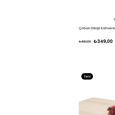
Çoban Dikişli Kahver
₺349,00
₺461,00
Yeni
Ürün