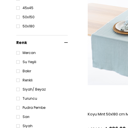
45x45
50x150
50x180
Renk
Mercan
Su Yeşili
Bakır
Renkli
Siyah/ Beyaz
Turuncu
Pudra Pembe
Koyu Mint 50x180 cm 
Sarı
Siyah