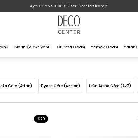
Aynı Gün ve 1000 ₺ Üzeri Ücretsiz Kargo!
iyonu
Marin Koleksiyonu
Oturma Odası
Yemek Odası
Yatak 
yata Göre (Artan)
Fiyata Göre (Azalan)
Ürün Adına Göre (A>Z)
%20