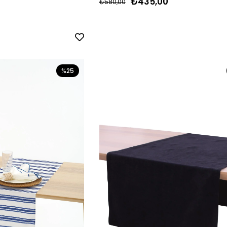
₺435,00
₺580,00
%25