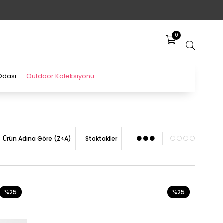
0
Odası
Outdoor Koleksiyonu
Ürün Adına Göre (Z<A)
Stoktakiler
%25
%25