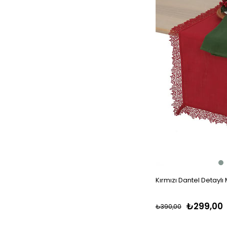
Kırmızı Dantel Detayl
₺299,00
₺390,00