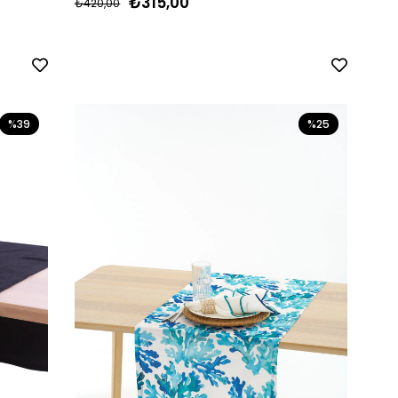
₺315,00
₺420,00
%39
%25