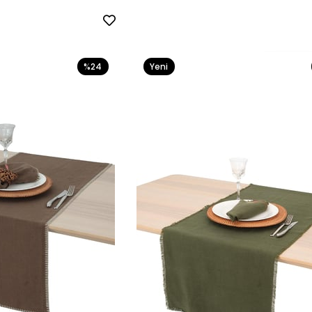
%24
Yeni
Ürün