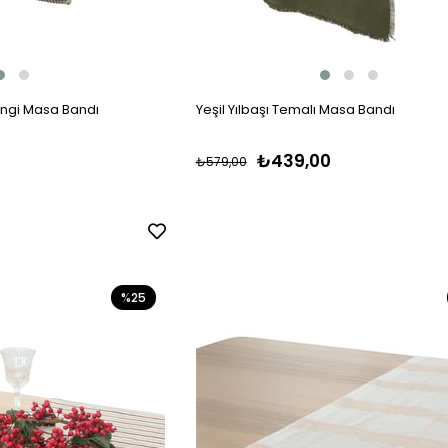
engi Masa Bandı
Yeşil Yılbaşı Temalı Masa Bandı
₺439,00
₺579,00
%25